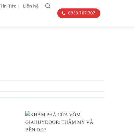
Tin Tức
Liên hệ
0933.707.707