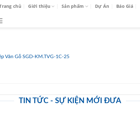
Trang chủ
Giới thiệu
Sản phẩm
Dự Án
Báo Giá
ép Vân Gỗ SGD-KM.TVG-1C-25
TIN TỨC - SỰ KIỆN MỚI ĐƯA