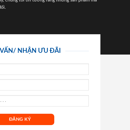
háy, chúng tôi tin tưởng rằng những sản phẩm mà
ối.
 VẤN/ NHẬN ƯU ĐÃI