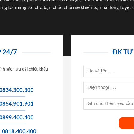
c sản xuất & phân phối các loại cửa gỗ, cửa nhựa, của chống c
úng tôi mang tới cho bạn chắc chắn sẽ khiến bạn hài lòng tuyệt đ
 24/7
ĐK TƯ
ính sách ưu đãi chiết khấu
0834.300.300
0854.901.901
0899.400.400
0818.400.400