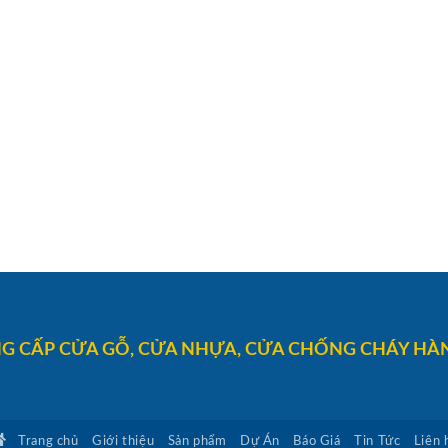
G CẤP CỬA GỖ, CỬA NHỰA, CỬA CHỐNG CHÁY HÀN
Trang chủ
Giới thiệu
Sản phẩm
Dự Án
Báo Giá
Tin Tức
Liên 