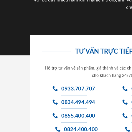
Với bề dày nhiều năm kinh nghiệm trong lĩnh vự
ch
TƯ VẤN TRỰC TIẾP
Hỗ trợ tư vấn về sản phẩm, giá thành và các ch
cho khách hàng 24/7!
0933.707.707
0834.494.494
0855.400.400
0824.400.400