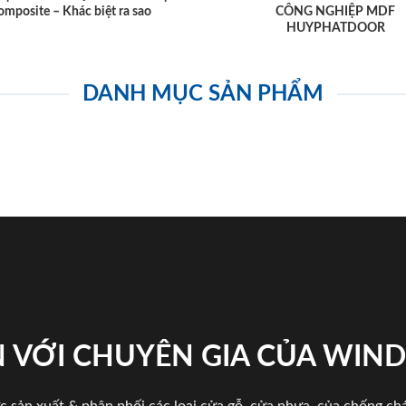
omposite – Khác biệt ra sao
CÔNG NGHIỆP MDF
HUYPHATDOOR
DANH MỤC SẢN PHẨM
 VỚI CHUYÊN GIA CỦA WI