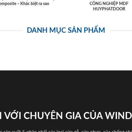
omposite – Khác biệt ra sao
CÔNG NGHIỆP MDF
HUYPHATDOOR
DANH MỤC SẢN PHẨM
 VỚI CHUYÊN GIA CỦA WI