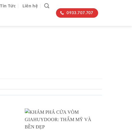
Tin Tức
Liên hệ
0933.707.707