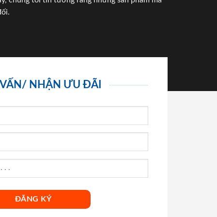
háy, chúng tôi tin tưởng rằng những sản phẩm mà
ối.
 VẤN/ NHẬN ƯU ĐÃI