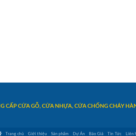
G CẤP CỬA GỖ, CỬA NHỰA, CỬA CHỐNG CHÁY HÀN
Trang chủ
Giới thiệu
Sản phẩm
Dự Án
Báo Giá
Tin Tức
Liên 