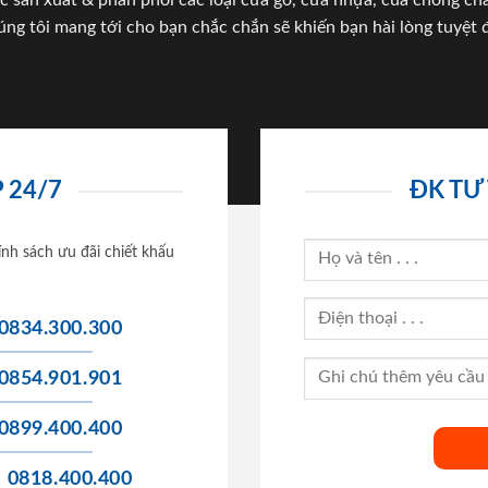
c sản xuất & phân phối các loại cửa gỗ, cửa nhựa, của chống c
úng tôi mang tới cho bạn chắc chắn sẽ khiến bạn hài lòng tuyệt đ
 24/7
ĐK TƯ
ính sách ưu đãi chiết khấu
0834.300.300
0854.901.901
0899.400.400
0818.400.400