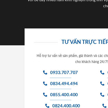
Với bề dày nhiều năm kinh nghiệm trong lĩnh vự
ch
TƯ VẤN TRỰC TIẾP
Hỗ trợ tư vấn về sản phẩm, giá thành và các ch
cho khách hàng 24/7!
0933.707.707
0834.494.494
0855.400.400
0824.400.400