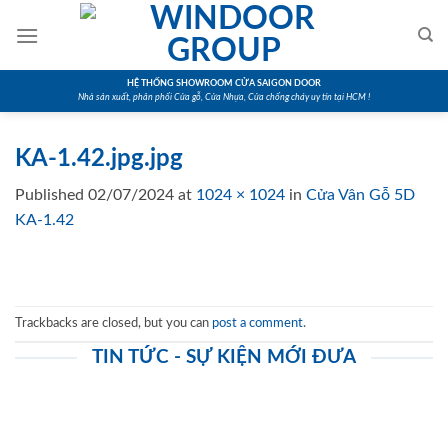
Skip
to
content
HỆ THỐNG SHOWROOM CỬA SAIGON DOOR
Nhà sản xuất, phân phối Cửa gỗ, Cửa Nhựa, Cửa chống cháy uy tín tại HCM !
KA-1.42.jpg.jpg
Published
02/07/2024
at
1024 × 1024
in
Cửa Vân Gỗ 5D
KA-1.42
Trackbacks are closed, but you can
post a comment
.
TIN TỨC - SỰ KIỆN MỚI ĐƯA