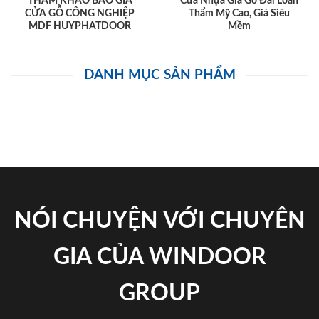
THAM KHẢO BÁO GIÁ
Cửa Nhựa Giả Gỗ Đài Loan
CỬA GỖ CÔNG NGHIỆP
Thẩm Mỹ Cao, Giá Siêu
MDF HUYPHATDOOR
Mềm
DANH MỤC SẢN PHẨM
NÓI CHUYỆN VỚI CHUYÊN
GIA CỦA WINDOOR
GROUP