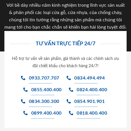
Với bề dày nhiều năm kinh nghiệm trong lĩnh vực sản xuất
& phân phối các loại cửa gỗ, cửa nhựa, của chống cháy,
chúng tôi tin tưởng rằng những sản phẩm mà chúng tôi
mang tới cho bạn chắc chắn sẽ khiến bạn hài lòng tuyệt đối.
TƯ VẤN TRỰC TIẾP 24/7
Hỗ trợ tư vấn về sản phẩm, giá thành và các chính sách ưu
đãi chiết khấu cho khách hàng 24/7!
0933.707.707
0834.494.494
0855.400.400
0824.400.400
0834.300.300
0854.901.901
0899.400.400
0818.400.400