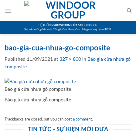
Skip
to
content
HỆ THỐNG SHOWROOM CỬA SAIGON DOOR
Nhà sản xuất, phân phối Cửa gỗ, Cửa Nhựa, Cửa chống cháy uy tín tại HCM !
bao-gia-cua-nhua-go-composite
Published
11/09/2021
at
327 × 800
in
Báo giá cửa nhựa gỗ
composite
Báo giá cửa nhựa gỗ composite
Báo giá cửa nhựa gỗ composite
Trackbacks are closed, but you can
post a comment
.
TIN TỨC - SỰ KIỆN MỚI ĐƯA