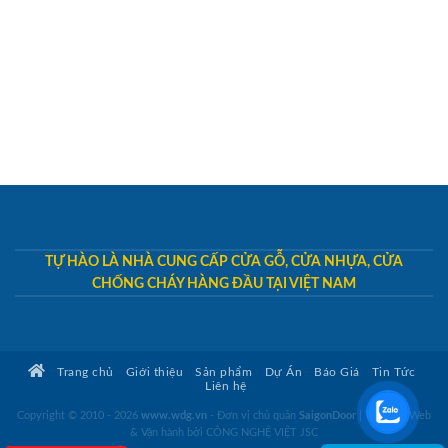
TỰ HÀO LÀ NHÀ CUNG CẤP CỬA GỖ, CỬA NHỰA, CỬA
CHỐNG CHÁY HÀNG ĐẦU TẠI VIỆT NAM
Trang chủ
Giới thiệu
Sản phẩm
Dự Án
Báo Giá
Tin Tức
Liên hệ
Copyright © 2010 - 2026
www.wdg.vn
- Đơn vị chủ quản
SaigonDoor
|
Thiết kế Web
& Vận hành bởi CÔNG NGHỆ VIỆT JSC