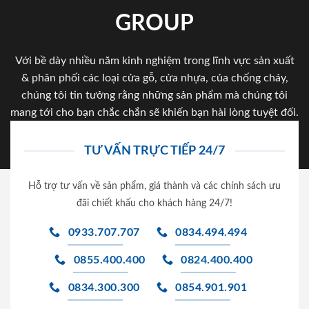
GROUP
Với bề dày nhiều năm kinh nghiệm trong lĩnh vực sản xuất
& phân phối các loại cửa gỗ, cửa nhựa, của chống cháy,
chúng tôi tin tưởng rằng những sản phẩm mà chúng tôi
mang tới cho bạn chắc chắn sẽ khiến bạn hài lòng tuyệt đối.
TƯ VẤN TRỰC TIẾP 24/7
Hỗ trợ tư vấn về sản phẩm, giá thành và các chính sách ưu
đãi chiết khấu cho khách hàng 24/7!
0933.707.707
0834.494.494
0855.400.400
0824.400.400
0834.300.300
0854.901.901