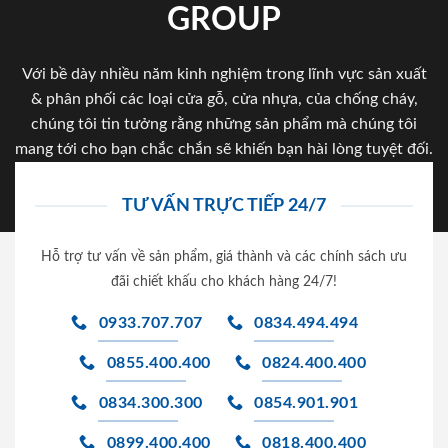
GROUP
Với bề dày nhiều năm kinh nghiệm trong lĩnh vực sản xuất
& phân phối các loại cửa gỗ, cửa nhựa, của chống cháy,
chúng tôi tin tưởng rằng những sản phẩm mà chúng tôi
mang tới cho bạn chắc chắn sẽ khiến bạn hài lòng tuyệt đối.
TƯ VẤN TRỰC TIẾP 24/7
Hỗ trợ tư vấn về sản phẩm, giá thành và các chính sách ưu
đãi chiết khấu cho khách hàng 24/7!
0933.707.707
0834.494.494
0855.400.400
0824.400.400
0834.300.300
0854.901.901
0899.400.400
0818.400.400