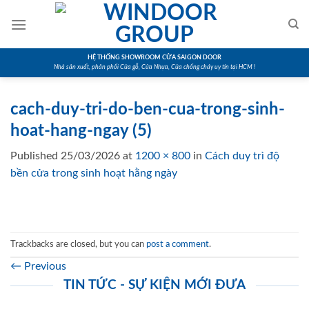
Skip
to
content
HỆ THỐNG SHOWROOM CỬA SAIGON DOOR
Nhà sản xuất, phân phối Cửa gỗ, Cửa Nhựa, Cửa chống cháy uy tín tại HCM !
cach-duy-tri-do-ben-cua-trong-sinh-
hoat-hang-ngay (5)
Published
25/03/2026
at
1200 × 800
in
Cách duy trì độ
bền cửa trong sinh hoạt hằng ngày
Trackbacks are closed, but you can
post a comment
.
←
Previous
TIN TỨC - SỰ KIỆN MỚI ĐƯA