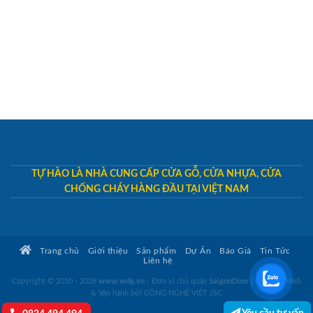
TỰ HÀO LÀ NHÀ CUNG CẤP CỬA GỖ, CỬA NHỰA, CỬA
CHỐNG CHÁY HÀNG ĐẦU TẠI VIỆT NAM
Trang chủ
Giới thiệu
Sản phẩm
Dự Án
Báo Giá
Tin Tức
Liên hệ
Copyright © 2010 - 2026
www.wdg.vn
- Đơn vị chủ quản
SaigonDoor
|
Thiết kế Web
& Vận hành bởi CÔNG NGHỆ VIỆT JSC