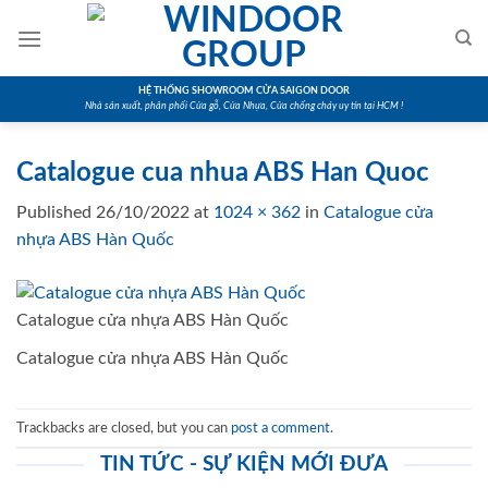
Skip
to
content
HỆ THỐNG SHOWROOM CỬA SAIGON DOOR
Nhà sản xuất, phân phối Cửa gỗ, Cửa Nhựa, Cửa chống cháy uy tín tại HCM !
Catalogue cua nhua ABS Han Quoc
Published
26/10/2022
at
1024 × 362
in
Catalogue cửa
nhựa ABS Hàn Quốc
Catalogue cửa nhựa ABS Hàn Quốc
Catalogue cửa nhựa ABS Hàn Quốc
Trackbacks are closed, but you can
post a comment
.
TIN TỨC - SỰ KIỆN MỚI ĐƯA