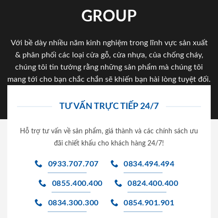
GROUP
Với bề dày nhiều năm kinh nghiệm trong lĩnh vực sản xuất
& phân phối các loại cửa gỗ, cửa nhựa, của chống cháy,
chúng tôi tin tưởng rằng những sản phẩm mà chúng tôi
mang tới cho bạn chắc chắn sẽ khiến bạn hài lòng tuyệt đối.
TƯ VẤN TRỰC TIẾP 24/7
Hỗ trợ tư vấn về sản phẩm, giá thành và các chính sách ưu
đãi chiết khấu cho khách hàng 24/7!
0933.707.707
0834.494.494
0855.400.400
0824.400.400
0834.300.300
0854.901.901