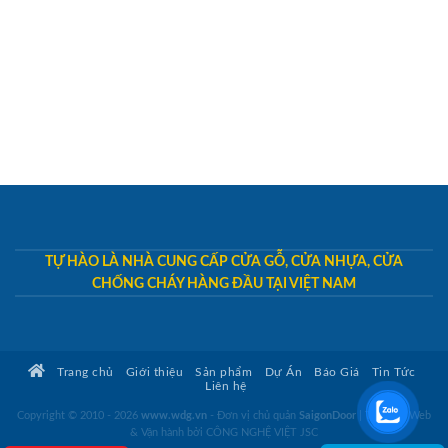
TỰ HÀO LÀ NHÀ CUNG CẤP CỬA GỖ, CỬA NHỰA, CỬA
CHỐNG CHÁY HÀNG ĐẦU TẠI VIỆT NAM
Trang chủ
Giới thiệu
Sản phẩm
Dự Án
Báo Giá
Tin Tức
Liên hệ
Copyright © 2010 - 2026
www.wdg.vn
- Đơn vị chủ quản
SaigonDoor
|
Thiết kế Web
& Vận hành bởi CÔNG NGHỆ VIỆT JSC