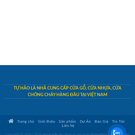
TỰ HÀO LÀ NHÀ CUNG CẤP CỬA GỖ, CỬA NHỰA, CỬA
CHỐNG CHÁY HÀNG ĐẦU TẠI VIỆT NAM
Trang chủ
Giới thiệu
Sản phẩm
Dự Án
Báo Giá
Tin Tức
Liên hệ
Copyright © 2010 - 2026
www.wdg.vn
- Đơn vị chủ quản
SaigonDoor
|
Thiết kế Web