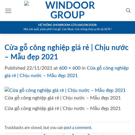
Skip
to
content
HỆ THỐNG SHOWROOM CỬA SAIGON DOOR
Nhà sản xuất, phân phối Cửa gỗ, Cửa Nhựa, Cửa chống cháy uy tín tại HCM !
Cửa gỗ công nghiệp giá rẻ | Chịu nước
– Mẫu đẹp 2021
Published
22/11/2021
at
600 × 600
in
Cửa gỗ công nghiệp
giá rẻ | Chịu nước – Mẫu đẹp 2021
Cửa gỗ công nghiệp giá rẻ | Chịu nước – Mẫu đẹp 2021
Cửa gỗ công nghiệp giá rẻ | Chịu nước – Mẫu đẹp 2021
Trackbacks are closed, but you can
post a comment
.