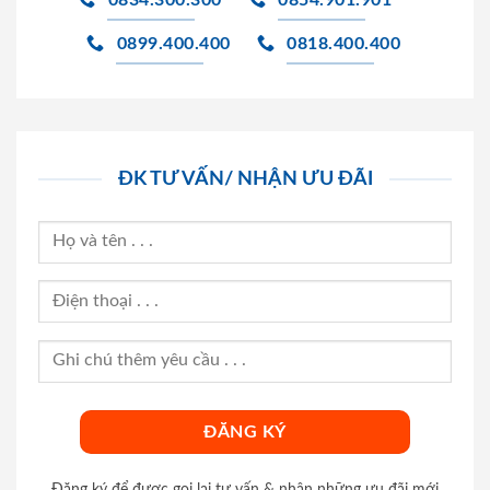
0834.300.300
0854.901.901
0899.400.400
0818.400.400
ĐK TƯ VẤN/ NHẬN ƯU ĐÃI
Đăng ký để được gọi lại tư vấn & nhận những ưu đãi mới