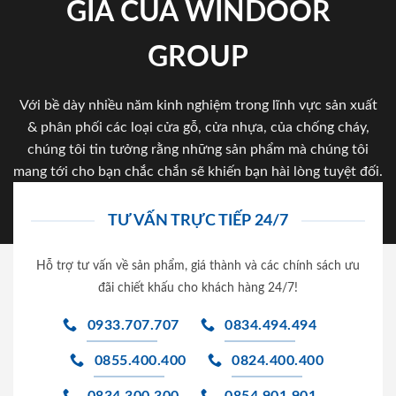
GIA CỦA WINDOOR
GROUP
Với bề dày nhiều năm kinh nghiệm trong lĩnh vực sản xuất
& phân phối các loại cửa gỗ, cửa nhựa, của chống cháy,
chúng tôi tin tưởng rằng những sản phẩm mà chúng tôi
mang tới cho bạn chắc chắn sẽ khiến bạn hài lòng tuyệt đối.
TƯ VẤN TRỰC TIẾP 24/7
Hỗ trợ tư vấn về sản phẩm, giá thành và các chính sách ưu
đãi chiết khấu cho khách hàng 24/7!
0933.707.707
0834.494.494
0855.400.400
0824.400.400