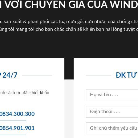
 VỚI CHUYÊN GIA CỦA WI
c sản xuất & phân phối các loại cửa gỗ, cửa nhựa, của chống c
úng tôi mang tới cho bạn chắc chắn sẽ khiến bạn hài lòng tuyệt đ
 24/7
ĐK TƯ
ính sách ưu đãi chiết khấu
0834.300.300
0854.901.901