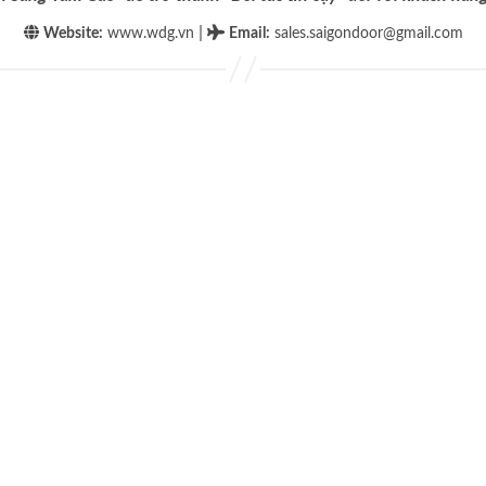
|
Website:
www.wdg.vn
Email
:
sales.saigondoor@gmail.com