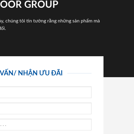
NDOOR GROUP
háy, chúng tôi tin tưởng rằng những sản phẩm mà
ối.
 VẤN/ NHẬN ƯU ĐÃI