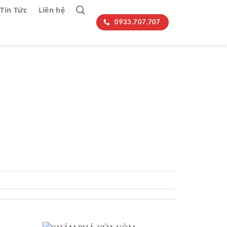
Tin Tức
Liên hệ
0933.707.707