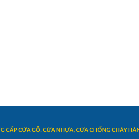
G CẤP CỬA GỖ, CỬA NHỰA, CỬA CHỐNG CHÁY HÀN