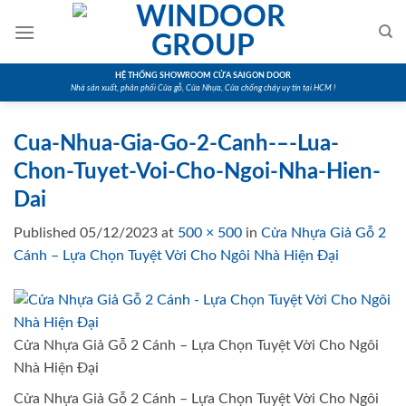
Skip
to
content
HỆ THỐNG SHOWROOM CỬA SAIGON DOOR
Nhà sản xuất, phân phối Cửa gỗ, Cửa Nhựa, Cửa chống cháy uy tín tại HCM !
Cua-Nhua-Gia-Go-2-Canh-–-Lua-
Chon-Tuyet-Voi-Cho-Ngoi-Nha-Hien-
Dai
Published
05/12/2023
at
500 × 500
in
Cửa Nhựa Giả Gỗ 2
Cánh – Lựa Chọn Tuyệt Vời Cho Ngôi Nhà Hiện Đại
Cửa Nhựa Giả Gỗ 2 Cánh – Lựa Chọn Tuyệt Vời Cho Ngôi
Nhà Hiện Đại
Cửa Nhựa Giả Gỗ 2 Cánh – Lựa Chọn Tuyệt Vời Cho Ngôi