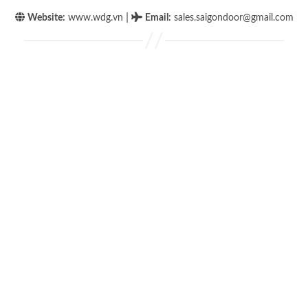
|
Website:
www.wdg.vn
Email
:
sales.saigondoor@gmail.com