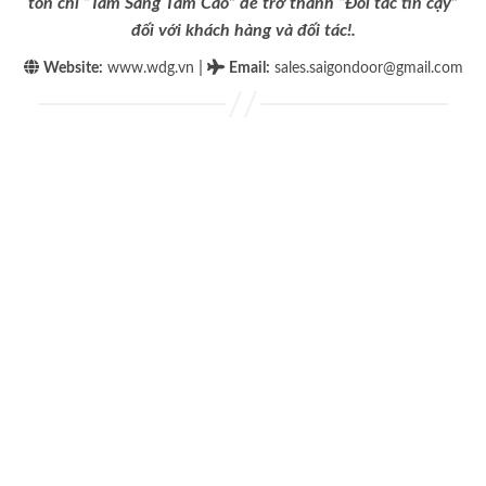
tôn chỉ “Tâm Sáng Tầm Cao” để trở thành “Đối tác tin cậy”
đối với khách hàng và đối tác!.
|
Website:
www.wdg.vn
Email
:
sales.saigondoor@gmail.com