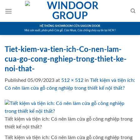
Skip
to
content
HỆ THỐNG SHOWROOM CỬA SAIGON DOOR
Nhà sản xuất, phân phối Cửa gỗ, Cửa Nhựa, Cửa chống cháy uy tín tại HCM !
Tiet-kiem-va-tien-ich-Co-nen-lam-
cua-go-cong-nghiep-trong-thiet-ke-
noi-that-
Published
05/09/2023
at
512 × 512
in
Tiết kiệm và tiện ích:
Có nên làm cửa gỗ công nghiệp trong thiết kế nội thất?
Tiết kiệm và tiện ích: Có nên làm cửa gỗ công nghiệp trong
thiết kế nội thất?
Tiết kiệm và tiện ích: Có nên làm cửa gỗ công nghiệp trong