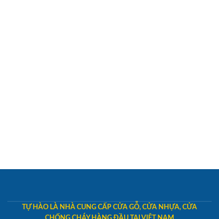
TỰ HÀO LÀ NHÀ CUNG CẤP CỬA GỖ, CỬA NHỰA, CỬA
CHỐNG CHÁY HÀNG ĐẦU TẠI VIỆT NAM