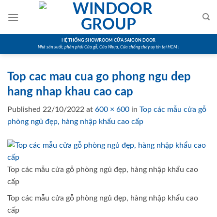
Skip
to
content
HỆ THỐNG SHOWROOM CỬA SAIGON DOOR
Nhà sản xuất, phân phối Cửa gỗ, Cửa Nhựa, Cửa chống cháy uy tín tại HCM !
Top cac mau cua go phong ngu dep
hang nhap khau cao cap
Published
22/10/2022
at
600 × 600
in
Top các mẫu cửa gỗ
phòng ngủ đẹp, hàng nhập khẩu cao cấp
Top các mẫu cửa gỗ phòng ngủ đẹp, hàng nhập khẩu cao
cấp
Top các mẫu cửa gỗ phòng ngủ đẹp, hàng nhập khẩu cao
cấp