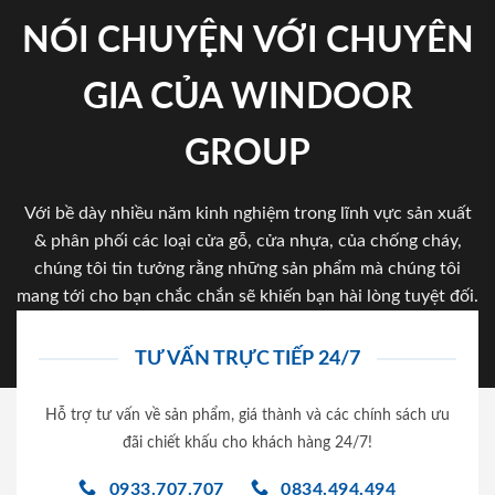
NÓI CHUYỆN VỚI CHUYÊN
GIA CỦA WINDOOR
GROUP
Với bề dày nhiều năm kinh nghiệm trong lĩnh vực sản xuất
& phân phối các loại cửa gỗ, cửa nhựa, của chống cháy,
chúng tôi tin tưởng rằng những sản phẩm mà chúng tôi
mang tới cho bạn chắc chắn sẽ khiến bạn hài lòng tuyệt đối.
TƯ VẤN TRỰC TIẾP 24/7
Hỗ trợ tư vấn về sản phẩm, giá thành và các chính sách ưu
đãi chiết khấu cho khách hàng 24/7!
0933.707.707
0834.494.494