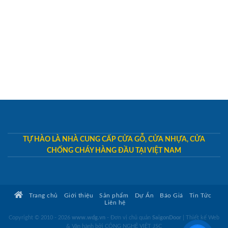
TỰ HÀO LÀ NHÀ CUNG CẤP CỬA GỖ, CỬA NHỰA, CỬA
CHỐNG CHÁY HÀNG ĐẦU TẠI VIỆT NAM
Trang chủ
Giới thiệu
Sản phẩm
Dự Án
Báo Giá
Tin Tức
Liên hệ
Copyright © 2010 - 2026
www.wdg.vn
- Đơn vị chủ quản
SaigonDoor
|
Thiết kế Web
& Vận hành bởi CÔNG NGHỆ VIỆT JSC