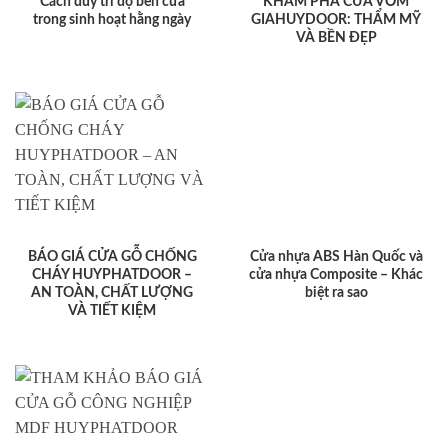
Cách duy trì độ bền cửa
KHÁM PHÁ CỬA VÒM
trong sinh hoạt hằng ngày
GIAHUYDOOR: THẨM MỸ
VÀ BỀN ĐẸP
BÁO GIÁ CỬA GỖ CHỐNG
Cửa nhựa ABS Hàn Quốc và
CHÁY HUYPHATDOOR –
cửa nhựa Composite – Khác
AN TOÀN, CHẤT LƯỢNG
biệt ra sao
VÀ TIẾT KIỆM