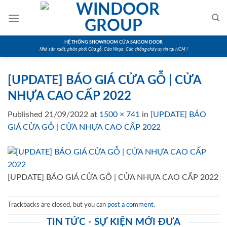
Skip
to
content
HỆ THỐNG SHOWROOM CỬA SAIGON DOOR
Nhà sản xuất, phân phối Cửa gỗ, Cửa Nhựa, Cửa chống cháy uy tín tại HCM !
[UPDATE] BÁO GIÁ CỬA GỖ | CỬA
NHỰA CAO CẤP 2022
Published
21/09/2022
at
1500 × 741
in
[UPDATE] BÁO
GIÁ CỬA GỖ | CỬA NHỰA CAO CẤP 2022
[UPDATE] BÁO GIÁ CỬA GỖ | CỬA NHỰA CAO CẤP 2022
Trackbacks are closed, but you can
post a comment
.
TIN TỨC - SỰ KIỆN MỚI ĐƯA