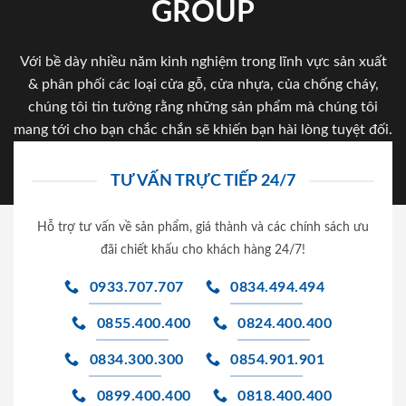
GROUP
Với bề dày nhiều năm kinh nghiệm trong lĩnh vực sản xuất
& phân phối các loại cửa gỗ, cửa nhựa, của chống cháy,
chúng tôi tin tưởng rằng những sản phẩm mà chúng tôi
mang tới cho bạn chắc chắn sẽ khiến bạn hài lòng tuyệt đối.
TƯ VẤN TRỰC TIẾP 24/7
Hỗ trợ tư vấn về sản phẩm, giá thành và các chính sách ưu
đãi chiết khấu cho khách hàng 24/7!
0933.707.707
0834.494.494
0855.400.400
0824.400.400
0834.300.300
0854.901.901
0899.400.400
0818.400.400