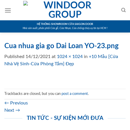
Skip
to
content
HỆ THỐNG SHOWROOM CỬA SAIGON DOOR
Nhà sản xuất, phân phối Cửa gỗ, Cửa Nhựa, Cửa chống cháy uy tín tại HCM !
Cua nhua gia go Dai Loan YO-23.png
Published
14/12/2021
at
1024 × 1024
in
+10 Mẫu [Cửa
Nhà Vệ Sinh-Cửa Phòng Tắm] Đẹp
Trackbacks are closed, but you can
post a comment
.
←
Previous
Next
→
TIN TỨC - SỰ KIỆN MỚI ĐƯA