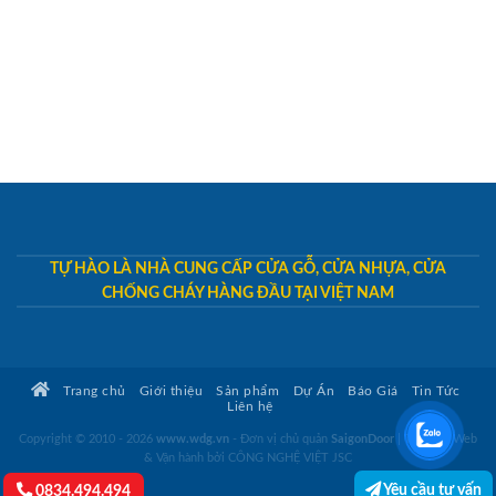
TỰ HÀO LÀ NHÀ CUNG CẤP CỬA GỖ, CỬA NHỰA, CỬA
CHỐNG CHÁY HÀNG ĐẦU TẠI VIỆT NAM
Trang chủ
Giới thiệu
Sản phẩm
Dự Án
Báo Giá
Tin Tức
Liên hệ
Copyright © 2010 - 2026
www.wdg.vn
- Đơn vị chủ quản
SaigonDoor
|
Thiết kế Web
& Vận hành bởi CÔNG NGHỆ VIỆT JSC
Yêu cầu tư vấn
0834.494.494