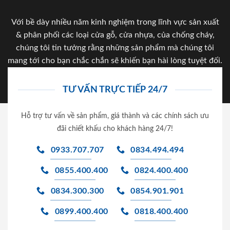
Với bề dày nhiều năm kinh nghiệm trong lĩnh vực sản xuất
& phân phối các loại cửa gỗ, cửa nhựa, của chống cháy,
chúng tôi tin tưởng rằng những sản phẩm mà chúng tôi
mang tới cho bạn chắc chắn sẽ khiến bạn hài lòng tuyệt đối.
TƯ VẤN TRỰC TIẾP 24/7
Hỗ trợ tư vấn về sản phẩm, giá thành và các chính sách ưu
đãi chiết khấu cho khách hàng 24/7!
0933.707.707
0834.494.494
0855.400.400
0824.400.400
0834.300.300
0854.901.901
0899.400.400
0818.400.400