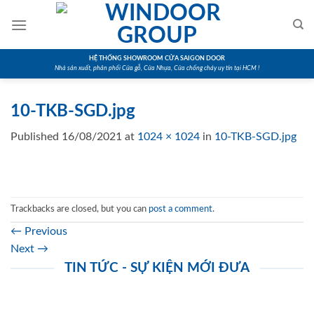
Skip
to
content
HỆ THỐNG SHOWROOM CỬA SAIGON DOOR
Nhà sản xuất, phân phối Cửa gỗ, Cửa Nhựa, Cửa chống cháy uy tín tại HCM !
10-TKB-SGD.jpg
Published
16/08/2021
at
1024 × 1024
in
10-TKB-SGD.jpg
Trackbacks are closed, but you can
post a comment
.
←
Previous
Next
→
TIN TỨC - SỰ KIỆN MỚI ĐƯA