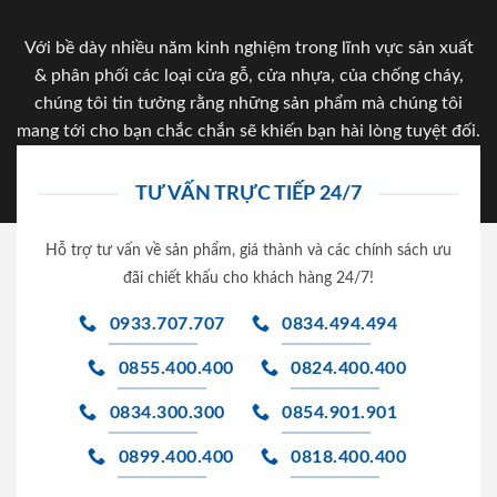
Với bề dày nhiều năm kinh nghiệm trong lĩnh vực sản xuất
& phân phối các loại cửa gỗ, cửa nhựa, của chống cháy,
chúng tôi tin tưởng rằng những sản phẩm mà chúng tôi
mang tới cho bạn chắc chắn sẽ khiến bạn hài lòng tuyệt đối.
TƯ VẤN TRỰC TIẾP 24/7
Hỗ trợ tư vấn về sản phẩm, giá thành và các chính sách ưu
đãi chiết khấu cho khách hàng 24/7!
0933.707.707
0834.494.494
0855.400.400
0824.400.400
0834.300.300
0854.901.901
0899.400.400
0818.400.400