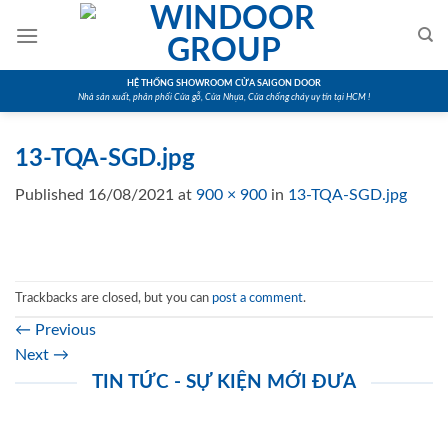
Skip
to
content
HỆ THỐNG SHOWROOM CỬA SAIGON DOOR
Nhà sản xuất, phân phối Cửa gỗ, Cửa Nhựa, Cửa chống cháy uy tín tại HCM !
13-TQA-SGD.jpg
Published
16/08/2021
at
900 × 900
in
13-TQA-SGD.jpg
Trackbacks are closed, but you can
post a comment
.
←
Previous
Next
→
TIN TỨC - SỰ KIỆN MỚI ĐƯA