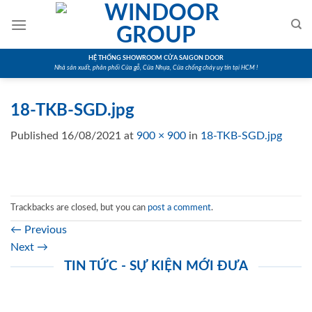
Skip
to
content
HỆ THỐNG SHOWROOM CỬA SAIGON DOOR
Nhà sản xuất, phân phối Cửa gỗ, Cửa Nhựa, Cửa chống cháy uy tín tại HCM !
18-TKB-SGD.jpg
Published
16/08/2021
at
900 × 900
in
18-TKB-SGD.jpg
Trackbacks are closed, but you can
post a comment
.
←
Previous
Next
→
TIN TỨC - SỰ KIỆN MỚI ĐƯA