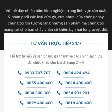
Với bề dày nhiều năm kinh nghiệm trong lĩnh vực sản xuất
& phân phối các loại cửa gỗ, cửa nhựa, của chống cháy,
chúng tôi tin tưởng rằng những sản phẩm mà chúng tôi
mang tới cho bạn chắc chắn sẽ khiến bạn hài lòng tuyệt đối.
TƯ VẤN TRỰC TIẾP 24/7
Hỗ trợ tư vấn về sản phẩm, giá thành và các chính sách ưu
đãi chiết khấu cho khách hàng 24/7!
0933.707.707
0834.494.494
0855.400.400
0824.400.400
0834.300.300
0854.901.901
0899.400.400
0818.400.400