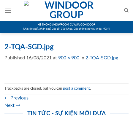
Skip
to
content
HỆ THỐNG SHOWROOM CỬA SAIGON DOOR
Nhà sản xuất, phân phối Cửa gỗ, Cửa Nhựa, Cửa chống cháy uy tín tại HCM !
2-TQA-SGD.jpg
Published
16/08/2021
at
900 × 900
in
2-TQA-SGD.jpg
Trackbacks are closed, but you can
post a comment
.
←
Previous
Next
→
TIN TỨC - SỰ KIỆN MỚI ĐƯA