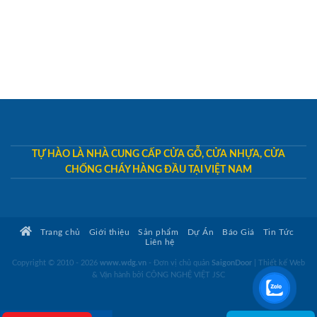
TỰ HÀO LÀ NHÀ CUNG CẤP CỬA GỖ, CỬA NHỰA, CỬA
CHỐNG CHÁY HÀNG ĐẦU TẠI VIỆT NAM
Trang chủ
Giới thiệu
Sản phẩm
Dự Án
Báo Giá
Tin Tức
Liên hệ
Copyright © 2010 - 2026
www.wdg.vn
- Đơn vị chủ quản
SaigonDoor
|
Thiết kế Web
& Vận hành bởi CÔNG NGHỆ VIỆT JSC