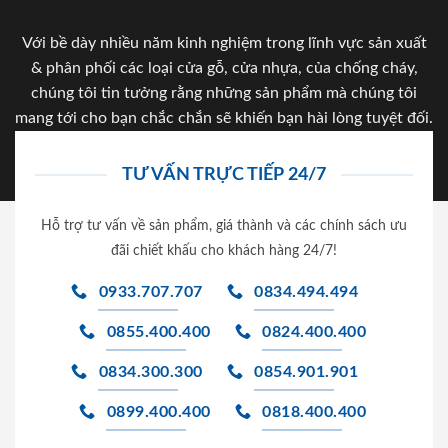
Với bề dày nhiều năm kinh nghiệm trong lĩnh vực sản xuất
& phân phối các loại cửa gỗ, cửa nhựa, của chống cháy,
chúng tôi tin tưởng rằng những sản phẩm mà chúng tôi
mang tới cho bạn chắc chắn sẽ khiến bạn hài lòng tuyệt đối.
TƯ VẤN TRỰC TIẾP 24/7
Hỗ trợ tư vấn về sản phẩm, giá thành và các chính sách ưu
đãi chiết khấu cho khách hàng 24/7!
0933.707.707
0834.494.494
0855.400.400
0824.400.400
0834.300.300
0854.901.901
0899.400.400
0818.400.400