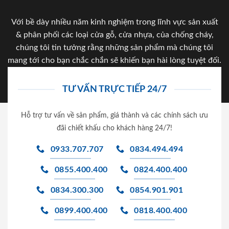
Với bề dày nhiều năm kinh nghiệm trong lĩnh vực sản xuất
& phân phối các loại cửa gỗ, cửa nhựa, của chống cháy,
chúng tôi tin tưởng rằng những sản phẩm mà chúng tôi
mang tới cho bạn chắc chắn sẽ khiến bạn hài lòng tuyệt đối.
TƯ VẤN TRỰC TIẾP 24/7
Hỗ trợ tư vấn về sản phẩm, giá thành và các chính sách ưu
đãi chiết khấu cho khách hàng 24/7!
0933.707.707
0834.494.494
0855.400.400
0824.400.400
0834.300.300
0854.901.901
0899.400.400
0818.400.400