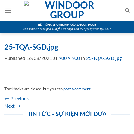
Skip
to
content
HỆ THỐNG SHOWROOM CỬA SAIGON DOOR
Nhà sản xuất, phân phối Cửa gỗ, Cửa Nhựa, Cửa chống cháy uy tín tại HCM !
25-TQA-SGD.jpg
Published
16/08/2021
at
900 × 900
in
25-TQA-SGD.jpg
Trackbacks are closed, but you can
post a comment
.
←
Previous
Next
→
TIN TỨC - SỰ KIỆN MỚI ĐƯA