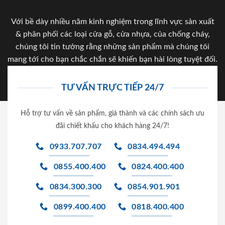
Với bề dày nhiều năm kinh nghiệm trong lĩnh vực sản xuất
& phân phối các loại cửa gỗ, cửa nhựa, của chống cháy,
chúng tôi tin tưởng rằng những sản phẩm mà chúng tôi
mang tới cho bạn chắc chắn sẽ khiến bạn hài lòng tuyệt đối.
TƯ VẤN TRỰC TIẾP 24/7
Hỗ trợ tư vấn về sản phẩm, giá thành và các chính sách ưu
đãi chiết khấu cho khách hàng 24/7!
0933.707.707
0834.494.494
0855.400.400
0824.400.400
0834.300.300
0854.901.901
0899.400.400
0818.400.400