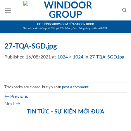
Skip
to
content
HỆ THỐNG SHOWROOM CỬA SAIGON DOOR
Nhà sản xuất, phân phối Cửa gỗ, Cửa Nhựa, Cửa chống cháy uy tín tại HCM !
27-TQA-SGD.jpg
Published
16/08/2021
at
1024 × 1024
in
27-TQA-SGD.jpg
Trackbacks are closed, but you can
post a comment
.
←
Previous
Next
→
TIN TỨC - SỰ KIỆN MỚI ĐƯA