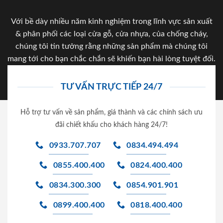
Với bề dày nhiều năm kinh nghiệm trong lĩnh vực sản xuất
& phân phối các loại cửa gỗ, cửa nhựa, của chống cháy,
chúng tôi tin tưởng rằng những sản phẩm mà chúng tôi
mang tới cho bạn chắc chắn sẽ khiến bạn hài lòng tuyệt đối.
TƯ VẤN TRỰC TIẾP 24/7
Hỗ trợ tư vấn về sản phẩm, giá thành và các chính sách ưu
đãi chiết khấu cho khách hàng 24/7!
0933.707.707
0834.494.494
0855.400.400
0824.400.400
0834.300.300
0854.901.901
0899.400.400
0818.400.400