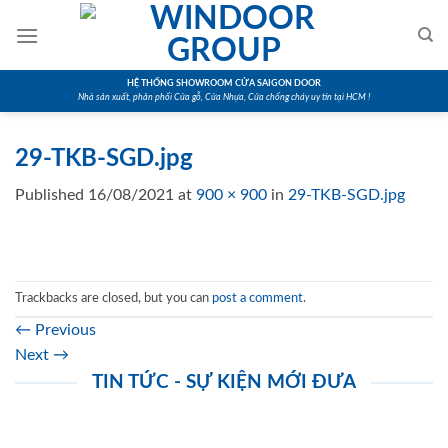
Skip
to
content
HỆ THỐNG SHOWROOM CỬA SAIGON DOOR
Nhà sản xuất, phân phối Cửa gỗ, Cửa Nhựa, Cửa chống cháy uy tín tại HCM !
29-TKB-SGD.jpg
Published
16/08/2021
at
900 × 900
in
29-TKB-SGD.jpg
Trackbacks are closed, but you can
post a comment
.
←
Previous
Next
→
TIN TỨC - SỰ KIỆN MỚI ĐƯA