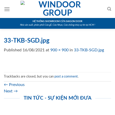
Skip
to
content
HỆ THỐNG SHOWROOM CỬA SAIGON DOOR
Nhà sản xuất, phân phối Cửa gỗ, Cửa Nhựa, Cửa chống cháy uy tín tại HCM !
33-TKB-SGD.jpg
Published
16/08/2021
at
900 × 900
in
33-TKB-SGD.jpg
Trackbacks are closed, but you can
post a comment
.
←
Previous
Next
→
TIN TỨC - SỰ KIỆN MỚI ĐƯA