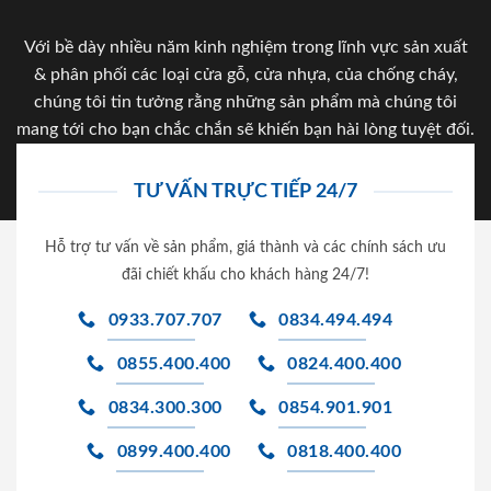
Với bề dày nhiều năm kinh nghiệm trong lĩnh vực sản xuất
& phân phối các loại cửa gỗ, cửa nhựa, của chống cháy,
chúng tôi tin tưởng rằng những sản phẩm mà chúng tôi
mang tới cho bạn chắc chắn sẽ khiến bạn hài lòng tuyệt đối.
TƯ VẤN TRỰC TIẾP 24/7
Hỗ trợ tư vấn về sản phẩm, giá thành và các chính sách ưu
đãi chiết khấu cho khách hàng 24/7!
0933.707.707
0834.494.494
0855.400.400
0824.400.400
0834.300.300
0854.901.901
0899.400.400
0818.400.400