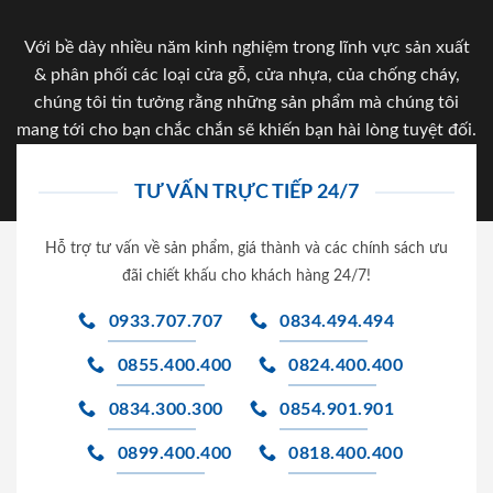
Với bề dày nhiều năm kinh nghiệm trong lĩnh vực sản xuất
& phân phối các loại cửa gỗ, cửa nhựa, của chống cháy,
chúng tôi tin tưởng rằng những sản phẩm mà chúng tôi
mang tới cho bạn chắc chắn sẽ khiến bạn hài lòng tuyệt đối.
TƯ VẤN TRỰC TIẾP 24/7
Hỗ trợ tư vấn về sản phẩm, giá thành và các chính sách ưu
đãi chiết khấu cho khách hàng 24/7!
0933.707.707
0834.494.494
0855.400.400
0824.400.400
0834.300.300
0854.901.901
0899.400.400
0818.400.400