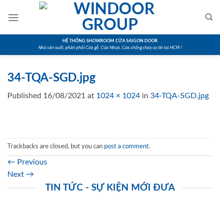
Skip
to
content
HỆ THỐNG SHOWROOM CỬA SAIGON DOOR
Nhà sản xuất, phân phối Cửa gỗ, Cửa Nhựa, Cửa chống cháy uy tín tại HCM !
34-TQA-SGD.jpg
Published
16/08/2021
at
1024 × 1024
in
34-TQA-SGD.jpg
Trackbacks are closed, but you can
post a comment
.
←
Previous
Next
→
TIN TỨC - SỰ KIỆN MỚI ĐƯA