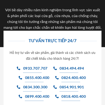
Với bề dày nhiều năm kinh nghiệm trong lĩnh vực sản xuất
& phân phối các loại cửa gỗ, cửa nhựa, của chống cháy,
chúng tôi tin tưởng rằng những sản phẩm mà chúng tôi
mang tới cho bạn chắc chắn sẽ khiến bạn hài lòng tuyệt đối.
TƯ VẤN TRỰC TIẾP 24/7
Hỗ trợ tư vấn về sản phẩm, giá thành và các chính sách ưu
đãi chiết khấu cho khách hàng 24/7!
0933.707.707
0834.494.494
0855.400.400
0824.400.400
0834.300.300
0854.901.901
0899.400.400
0818.400.400