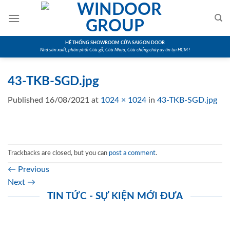
Skip
to
content
HỆ THỐNG SHOWROOM CỬA SAIGON DOOR
Nhà sản xuất, phân phối Cửa gỗ, Cửa Nhựa, Cửa chống cháy uy tín tại HCM !
43-TKB-SGD.jpg
Published
16/08/2021
at
1024 × 1024
in
43-TKB-SGD.jpg
Trackbacks are closed, but you can
post a comment
.
←
Previous
Next
→
TIN TỨC - SỰ KIỆN MỚI ĐƯA