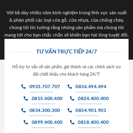
Với bề dày nhiều năm kinh nghiệm trong lĩnh vực sản xuất
& phân phối các loại cửa gỗ, cửa nhựa, của chống cháy,
chúng tôi tin tưởng rằng những sản phẩm mà chúng tôi
mang tới cho bạn chắc chắn sẽ khiến bạn hài lòng tuyệt đối.
TƯ VẤN TRỰC TIẾP 24/7
Hỗ trợ tư vấn về sản phẩm, giá thành và các chính sách ưu
đãi chiết khấu cho khách hàng 24/7!
0933.707.707
0834.494.494
0855.400.400
0824.400.400
0834.300.300
0854.901.901
0899.400.400
0818.400.400