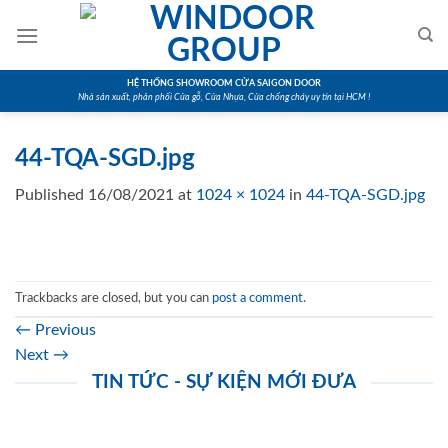
Skip
to
content
HỆ THỐNG SHOWROOM CỬA SAIGON DOOR
Nhà sản xuất, phân phối Cửa gỗ, Cửa Nhựa, Cửa chống cháy uy tín tại HCM !
44-TQA-SGD.jpg
Published
16/08/2021
at
1024 × 1024
in
44-TQA-SGD.jpg
Trackbacks are closed, but you can
post a comment
.
←
Previous
Next
→
TIN TỨC - SỰ KIỆN MỚI ĐƯA