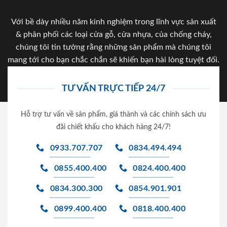
Với bề dày nhiều năm kinh nghiệm trong lĩnh vực sản xuất
& phân phối các loại cửa gỗ, cửa nhựa, của chống cháy,
chúng tôi tin tưởng rằng những sản phẩm mà chúng tôi
mang tới cho bạn chắc chắn sẽ khiến bạn hài lòng tuyệt đối.
TƯ VẤN TRỰC TIẾP 24/7
Hỗ trợ tư vấn về sản phẩm, giá thành và các chính sách ưu
đãi chiết khấu cho khách hàng 24/7!
0933.707.707
0834.494.494
0855.400.400
0824.400.400
0834.300.300
0854.901.901
0899.400.400
0818.400.400