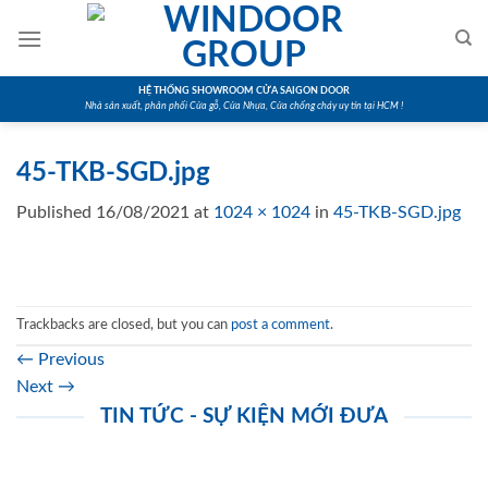
Skip
to
content
HỆ THỐNG SHOWROOM CỬA SAIGON DOOR
Nhà sản xuất, phân phối Cửa gỗ, Cửa Nhựa, Cửa chống cháy uy tín tại HCM !
45-TKB-SGD.jpg
Published
16/08/2021
at
1024 × 1024
in
45-TKB-SGD.jpg
Trackbacks are closed, but you can
post a comment
.
←
Previous
Next
→
TIN TỨC - SỰ KIỆN MỚI ĐƯA