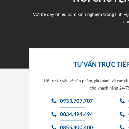
Với bề dày nhiều năm kinh nghiệm trong lĩnh vự
ch
TƯ VẤN TRỰC TIẾP
Hỗ trợ tư vấn về sản phẩm, giá thành và các ch
cho khách hàng 24/7!
0933.707.707
0834.494.494
0855.400.400