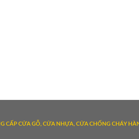
G CẤP CỬA GỖ, CỬA NHỰA, CỬA CHỐNG CHÁY HÀN