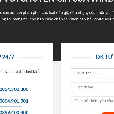
c sản xuất & phân phối các loại cửa gỗ, cửa nhựa, của chống c
úng tôi mang tới cho bạn chắc chắn sẽ khiến bạn hài lòng tuyệt đ
 24/7
ĐK TƯ
ính sách ưu đãi chiết khấu
0834.300.300
0854.901.901
0899.400.400