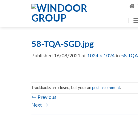
Skip
to
content
58-TQA-SGD.jpg
Published
16/08/2021
at
1024 × 1024
in
58-TQA
Trackbacks are closed, but you can
post a comment
.
←
Previous
Next
→