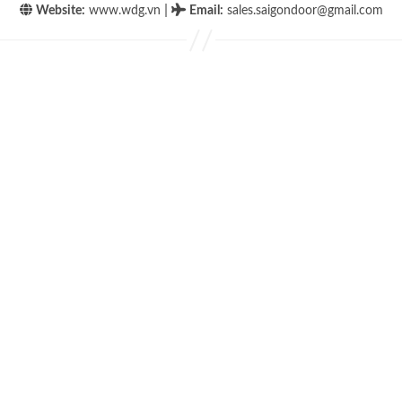
|
Website:
www.wdg.vn
Email
:
sales.saigondoor@gmail.com