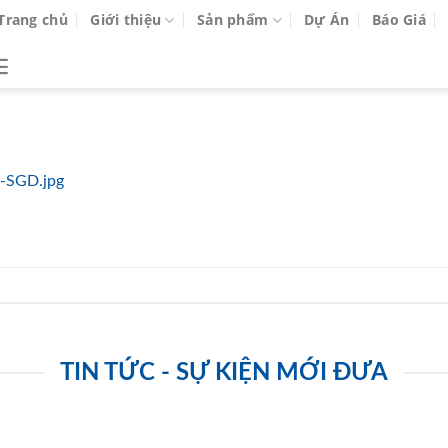
Trang chủ
Giới thiệu
Sản phẩm
Dự Án
Báo Giá
-SGD.jpg
TIN TỨC - SỰ KIỆN MỚI ĐƯA