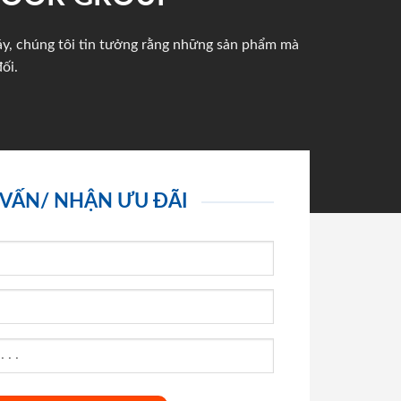
háy, chúng tôi tin tưởng rằng những sản phẩm mà
ối.
 VẤN/ NHẬN ƯU ĐÃI