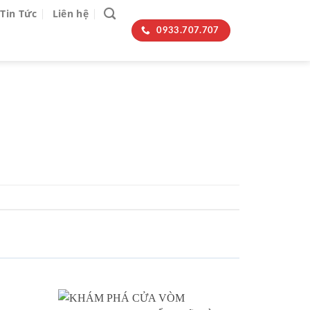
Tin Tức
Liên hệ
0933.707.707