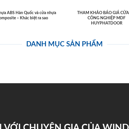
hựa ABS Hàn Quốc và cửa nhựa
THAM KHẢO BÁO GIÁ CỬA
omposite – Khác biệt ra sao
CÔNG NGHIỆP MDF
HUYPHATDOOR
DANH MỤC SẢN PHẨM
 VỚI CHUYÊN GIA CỦA WI