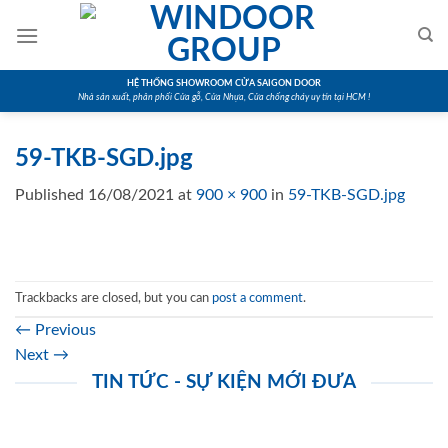
Skip
to
content
HỆ THỐNG SHOWROOM CỬA SAIGON DOOR
Nhà sản xuất, phân phối Cửa gỗ, Cửa Nhựa, Cửa chống cháy uy tín tại HCM !
59-TKB-SGD.jpg
Published
16/08/2021
at
900 × 900
in
59-TKB-SGD.jpg
Trackbacks are closed, but you can
post a comment
.
←
Previous
Next
→
TIN TỨC - SỰ KIỆN MỚI ĐƯA