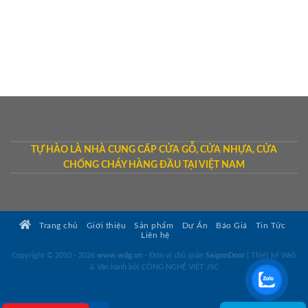
TỰ HÀO LÀ NHÀ CUNG CẤP CỬA GỖ, CỬA NHỰA, CỬA
CHỐNG CHÁY HÀNG ĐẦU TẠI VIỆT NAM
Trang chủ
Giới thiệu
Sản phẩm
Dự Án
Báo Giá
Tin Tức
Liên hệ
Copyright © 2010 - 2026
www.wdg.vn
- Đơn vị chủ quản
SaigonDoor
|
Thiết kế Web
& Vận hành bởi CÔNG NGHỆ VIỆT JSC