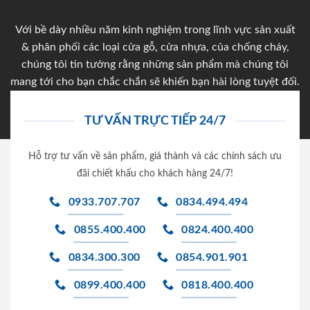
Với bề dày nhiều năm kinh nghiệm trong lĩnh vực sản xuất
& phân phối các loại cửa gỗ, cửa nhựa, của chống cháy,
chúng tôi tin tưởng rằng những sản phẩm mà chúng tôi
mang tới cho bạn chắc chắn sẽ khiến bạn hài lòng tuyệt đối.
TƯ VẤN TRỰC TIẾP 24/7
Hỗ trợ tư vấn về sản phẩm, giá thành và các chính sách ưu
đãi chiết khấu cho khách hàng 24/7!
0933.707.707
0834.494.494
0855.400.400
0824.400.400
0834.300.300
0854.901.901
0899.400.400
0818.400.400