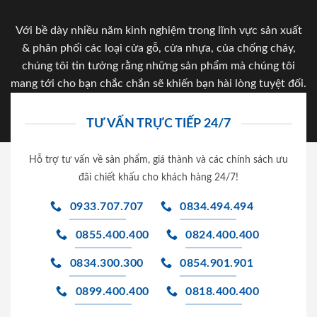
Với bề dày nhiều năm kinh nghiệm trong lĩnh vực sản xuất
& phân phối các loại cửa gỗ, cửa nhựa, của chống cháy,
chúng tôi tin tưởng rằng những sản phẩm mà chúng tôi
mang tới cho bạn chắc chắn sẽ khiến bạn hài lòng tuyệt đối.
TƯ VẤN TRỰC TIẾP 24/7
Hỗ trợ tư vấn về sản phẩm, giá thành và các chính sách ưu
đãi chiết khấu cho khách hàng 24/7!
0933.707.707
0834.494.494
0855.400.400
0824.400.400
0834.300.300
0854.901.901
0899.400.400
0818.400.400