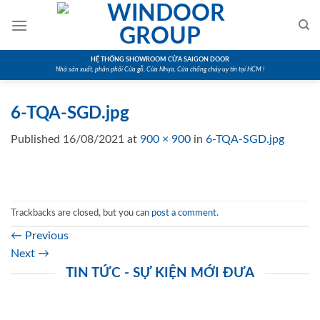
Skip
to
content
HỆ THỐNG SHOWROOM CỬA SAIGON DOOR
Nhà sản xuất, phân phối Cửa gỗ, Cửa Nhựa, Cửa chống cháy uy tín tại HCM !
6-TQA-SGD.jpg
Published
16/08/2021
at
900 × 900
in
6-TQA-SGD.jpg
Trackbacks are closed, but you can
post a comment
.
←
Previous
Next
→
TIN TỨC - SỰ KIỆN MỚI ĐƯA