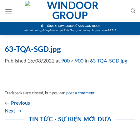
Skip
to
content
HỆ THỐNG SHOWROOM CỬA SAIGON DOOR
Nhà sản xuất, phân phối Cửa gỗ, Cửa Nhựa, Cửa chống cháy uy tín tại HCM !
63-TQA-SGD.jpg
Published
16/08/2021
at
900 × 900
in
63-TQA-SGD.jpg
Trackbacks are closed, but you can
post a comment
.
←
Previous
Next
→
TIN TỨC - SỰ KIỆN MỚI ĐƯA