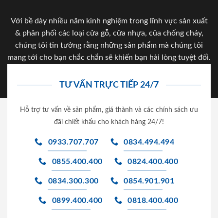
Với bề dày nhiều năm kinh nghiệm trong lĩnh vực sản xuất
& phân phối các loại cửa gỗ, cửa nhựa, của chống cháy,
chúng tôi tin tưởng rằng những sản phẩm mà chúng tôi
mang tới cho bạn chắc chắn sẽ khiến bạn hài lòng tuyệt đối.
TƯ VẤN TRỰC TIẾP 24/7
Hỗ trợ tư vấn về sản phẩm, giá thành và các chính sách ưu
đãi chiết khấu cho khách hàng 24/7!
0933.707.707
0834.494.494
0855.400.400
0824.400.400
0834.300.300
0854.901.901
0899.400.400
0818.400.400