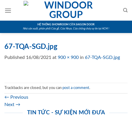
Skip
to
content
HỆ THỐNG SHOWROOM CỬA SAIGON DOOR
Nhà sản xuất, phân phối Cửa gỗ, Cửa Nhựa, Cửa chống cháy uy tín tại HCM !
67-TQA-SGD.jpg
Published
16/08/2021
at
900 × 900
in
67-TQA-SGD.jpg
Trackbacks are closed, but you can
post a comment
.
←
Previous
Next
→
TIN TỨC - SỰ KIỆN MỚI ĐƯA