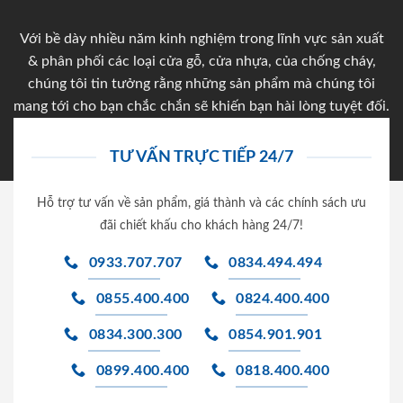
Với bề dày nhiều năm kinh nghiệm trong lĩnh vực sản xuất
& phân phối các loại cửa gỗ, cửa nhựa, của chống cháy,
chúng tôi tin tưởng rằng những sản phẩm mà chúng tôi
mang tới cho bạn chắc chắn sẽ khiến bạn hài lòng tuyệt đối.
TƯ VẤN TRỰC TIẾP 24/7
Hỗ trợ tư vấn về sản phẩm, giá thành và các chính sách ưu
đãi chiết khấu cho khách hàng 24/7!
0933.707.707
0834.494.494
0855.400.400
0824.400.400
0834.300.300
0854.901.901
0899.400.400
0818.400.400