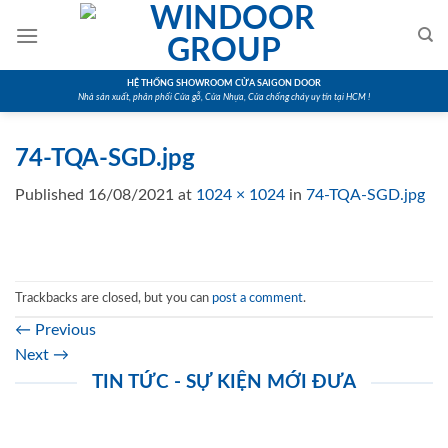
Skip
to
content
HỆ THỐNG SHOWROOM CỬA SAIGON DOOR
Nhà sản xuất, phân phối Cửa gỗ, Cửa Nhựa, Cửa chống cháy uy tín tại HCM !
74-TQA-SGD.jpg
Published
16/08/2021
at
1024 × 1024
in
74-TQA-SGD.jpg
Trackbacks are closed, but you can
post a comment
.
←
Previous
Next
→
TIN TỨC - SỰ KIỆN MỚI ĐƯA