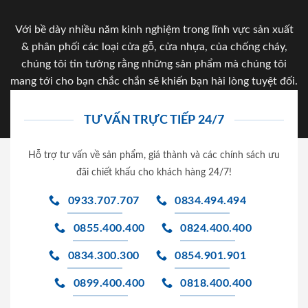
Với bề dày nhiều năm kinh nghiệm trong lĩnh vực sản xuất
& phân phối các loại cửa gỗ, cửa nhựa, của chống cháy,
chúng tôi tin tưởng rằng những sản phẩm mà chúng tôi
mang tới cho bạn chắc chắn sẽ khiến bạn hài lòng tuyệt đối.
TƯ VẤN TRỰC TIẾP 24/7
Hỗ trợ tư vấn về sản phẩm, giá thành và các chính sách ưu
đãi chiết khấu cho khách hàng 24/7!
0933.707.707
0834.494.494
0855.400.400
0824.400.400
0834.300.300
0854.901.901
0899.400.400
0818.400.400