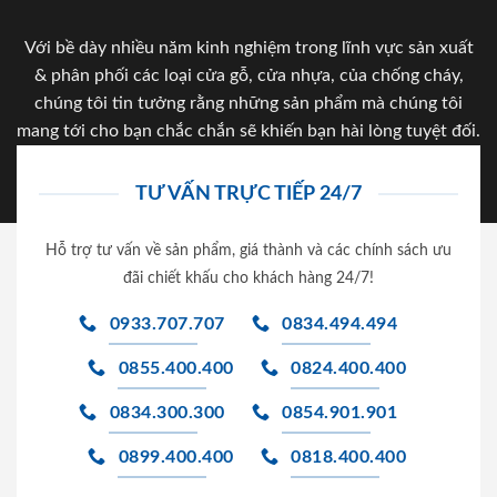
Với bề dày nhiều năm kinh nghiệm trong lĩnh vực sản xuất
& phân phối các loại cửa gỗ, cửa nhựa, của chống cháy,
chúng tôi tin tưởng rằng những sản phẩm mà chúng tôi
mang tới cho bạn chắc chắn sẽ khiến bạn hài lòng tuyệt đối.
TƯ VẤN TRỰC TIẾP 24/7
Hỗ trợ tư vấn về sản phẩm, giá thành và các chính sách ưu
đãi chiết khấu cho khách hàng 24/7!
0933.707.707
0834.494.494
0855.400.400
0824.400.400
0834.300.300
0854.901.901
0899.400.400
0818.400.400