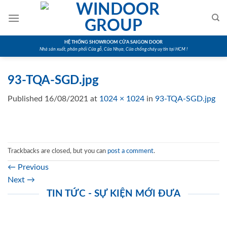
Skip
to
content
HỆ THỐNG SHOWROOM CỬA SAIGON DOOR
Nhà sản xuất, phân phối Cửa gỗ, Cửa Nhựa, Cửa chống cháy uy tín tại HCM !
93-TQA-SGD.jpg
Published
16/08/2021
at
1024 × 1024
in
93-TQA-SGD.jpg
Trackbacks are closed, but you can
post a comment
.
←
Previous
Next
→
TIN TỨC - SỰ KIỆN MỚI ĐƯA