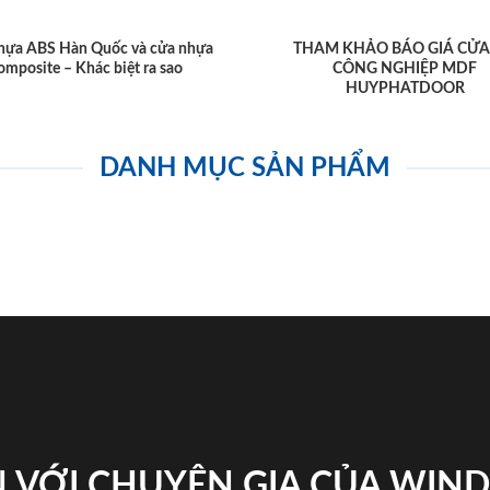
hựa ABS Hàn Quốc và cửa nhựa
THAM KHẢO BÁO GIÁ CỬA
omposite – Khác biệt ra sao
CÔNG NGHIỆP MDF
HUYPHATDOOR
DANH MỤC SẢN PHẨM
 VỚI CHUYÊN GIA CỦA WI