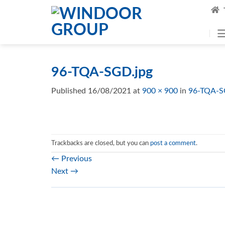
Skip
to
content
96-TQA-SGD.jpg
Published
16/08/2021
at
900 × 900
in
96-TQA-S
Trackbacks are closed, but you can
post a comment
.
←
Previous
Next
→