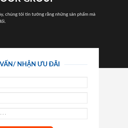
háy, chúng tôi tin tưởng rằng những sản phẩm mà
ối.
 VẤN/ NHẬN ƯU ĐÃI