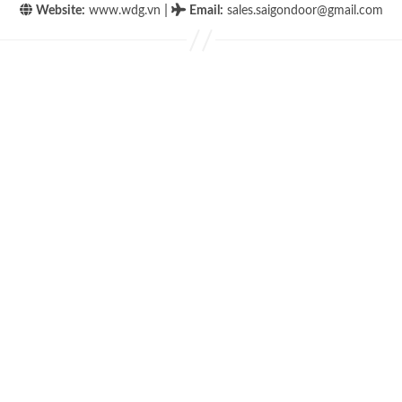
|
Website:
www.wdg.vn
Email
:
sales.saigondoor@gmail.com