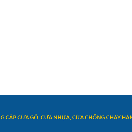
G CẤP CỬA GỖ, CỬA NHỰA, CỬA CHỐNG CHÁY HÀN