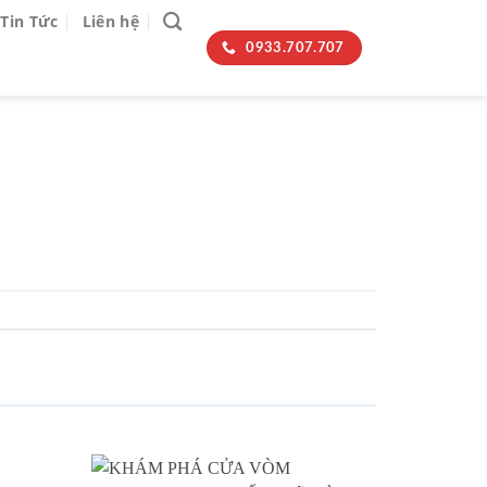
Tin Tức
Liên hệ
0933.707.707