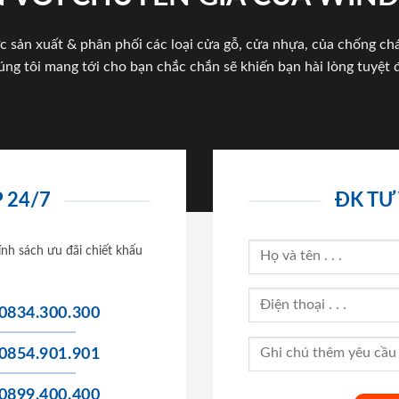
c sản xuất & phân phối các loại cửa gỗ, cửa nhựa, của chống c
úng tôi mang tới cho bạn chắc chắn sẽ khiến bạn hài lòng tuyệt đ
 24/7
ĐK TƯ
ính sách ưu đãi chiết khấu
0834.300.300
0854.901.901
0899.400.400