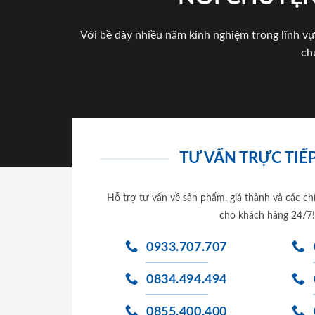
Với bề dày nhiều năm kinh nghiệm trong lĩnh vự
ch
TƯ VẤN TRỰC TIẾP
Hỗ trợ tư vấn về sản phẩm, giá thành và các ch
cho khách hàng 24/7!
0933.707.707
0834.494.494
0855.400.400