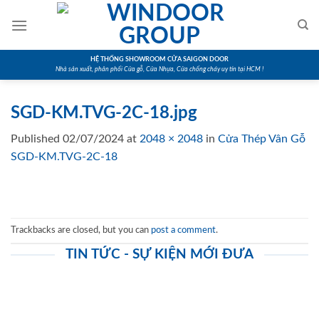
Skip
to
content
HỆ THỐNG SHOWROOM CỬA SAIGON DOOR
Nhà sản xuất, phân phối Cửa gỗ, Cửa Nhựa, Cửa chống cháy uy tín tại HCM !
SGD-KM.TVG-2C-18.jpg
Published
02/07/2024
at
2048 × 2048
in
Cửa Thép Vân Gỗ
SGD-KM.TVG-2C-18
Trackbacks are closed, but you can
post a comment
.
TIN TỨC - SỰ KIỆN MỚI ĐƯA