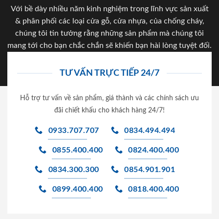
Với bề dày nhiều năm kinh nghiệm trong lĩnh vực sản xuất
& phân phối các loại cửa gỗ, cửa nhựa, của chống cháy,
chúng tôi tin tưởng rằng những sản phẩm mà chúng tôi
mang tới cho bạn chắc chắn sẽ khiến bạn hài lòng tuyệt đối.
TƯ VẤN TRỰC TIẾP 24/7
Hỗ trợ tư vấn về sản phẩm, giá thành và các chính sách ưu
đãi chiết khấu cho khách hàng 24/7!
0933.707.707
0834.494.494
0855.400.400
0824.400.400
0834.300.300
0854.901.901
0899.400.400
0818.400.400