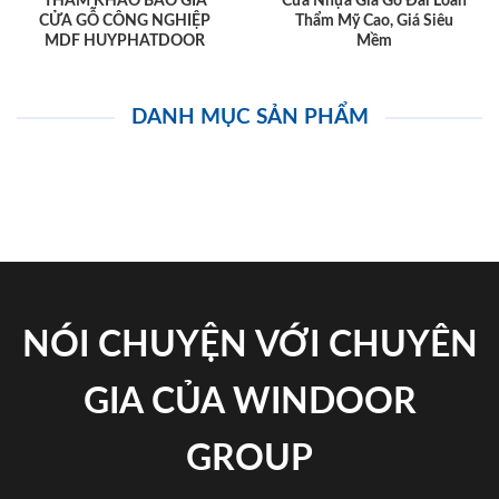
THAM KHẢO BÁO GIÁ
Cửa Nhựa Giả Gỗ Đài Loan
CỬA GỖ CÔNG NGHIỆP
Thẩm Mỹ Cao, Giá Siêu
MDF HUYPHATDOOR
Mềm
DANH MỤC SẢN PHẨM
NÓI CHUYỆN VỚI CHUYÊN
GIA CỦA WINDOOR
GROUP