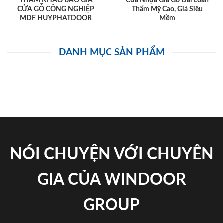
THAM KHẢO BÁO GIÁ
Cửa Nhựa Giả Gỗ Đài Loan
CỬA GỖ CÔNG NGHIỆP
Thẩm Mỹ Cao, Giá Siêu
MDF HUYPHATDOOR
Mềm
DANH MỤC SẢN PHẨM
NÓI CHUYỆN VỚI CHUYÊN
GIA CỦA WINDOOR
GROUP