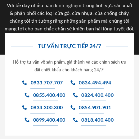
Với bề dày nhiều năm kinh nghiệm trong lĩnh vực sản xuất
& phân phối các loại cửa gỗ, cửa nhựa, của chống cháy,
chúng tôi tin tưởng rằng những sản phẩm mà chúng tôi
mang tới cho bạn chắc chắn sẽ khiến bạn hài lòng tuyệt đối.
TƯ VẤN TRỰC TIẾP 24/7
Hỗ trợ tư vấn về sản phẩm, giá thành và các chính sách ưu
đãi chiết khấu cho khách hàng 24/7!
0933.707.707
0834.494.494
0855.400.400
0824.400.400
0834.300.300
0854.901.901
0899.400.400
0818.400.400