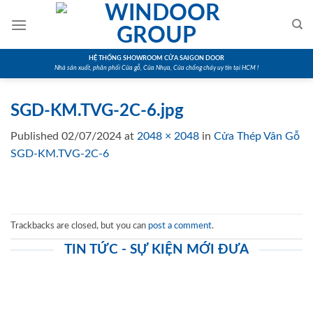
Skip
to
content
HỆ THỐNG SHOWROOM CỬA SAIGON DOOR
Nhà sản xuất, phân phối Cửa gỗ, Cửa Nhựa, Cửa chống cháy uy tín tại HCM !
SGD-KM.TVG-2C-6.jpg
Published
02/07/2024
at
2048 × 2048
in
Cửa Thép Vân Gỗ
SGD-KM.TVG-2C-6
Trackbacks are closed, but you can
post a comment
.
TIN TỨC - SỰ KIỆN MỚI ĐƯA