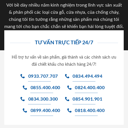
Với bề dày nhiều năm kinh nghiệm trong lĩnh vực sản xuất
& phân phối các loại cửa gỗ, cửa nhựa, của chống cháy,
chúng tôi tin tưởng rằng những sản phẩm mà chúng tôi
mang tới cho bạn chắc chắn sẽ khiến bạn hài lòng tuyệt đối.
TƯ VẤN TRỰC TIẾP 24/7
Hỗ trợ tư vấn về sản phẩm, giá thành và các chính sách ưu
đãi chiết khấu cho khách hàng 24/7!
0933.707.707
0834.494.494
0855.400.400
0824.400.400
0834.300.300
0854.901.901
0899.400.400
0818.400.400