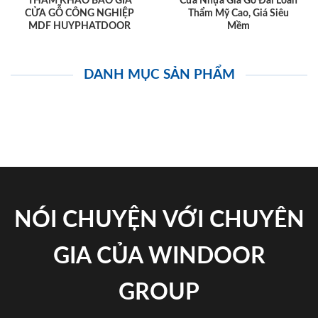
THAM KHẢO BÁO GIÁ
Cửa Nhựa Giả Gỗ Đài Loan
CỬA GỖ CÔNG NGHIỆP
Thẩm Mỹ Cao, Giá Siêu
MDF HUYPHATDOOR
Mềm
DANH MỤC SẢN PHẨM
NÓI CHUYỆN VỚI CHUYÊN
GIA CỦA WINDOOR
GROUP