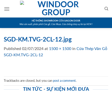
Skip
to
content
HỆ THỐNG SHOWROOM CỬA SAIGON DOOR
Nhà sản xuất, phân phối Cửa gỗ, Cửa Nhựa, Cửa chống cháy uy tín tại HCM !
SGD-KM.TVG-2CL-12.jpg
Published
02/07/2024
at
1500 × 1500
in
Cửa Thép Vân Gỗ
SGD-KM.TVG-2CL-12
Trackbacks are closed, but you can
post a comment
.
TIN TỨC - SỰ KIỆN MỚI ĐƯA