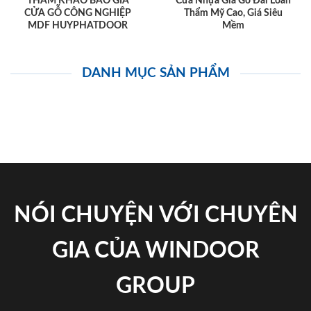
THAM KHẢO BÁO GIÁ
Cửa Nhựa Giả Gỗ Đài Loan
CỬA GỖ CÔNG NGHIỆP
Thẩm Mỹ Cao, Giá Siêu
MDF HUYPHATDOOR
Mềm
DANH MỤC SẢN PHẨM
NÓI CHUYỆN VỚI CHUYÊN
GIA CỦA WINDOOR
GROUP