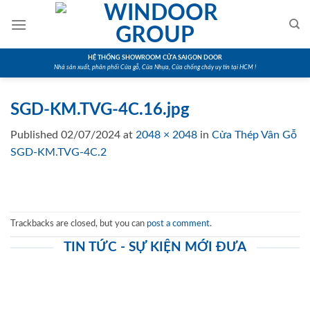
Skip
to
content
HỆ THỐNG SHOWROOM CỬA SAIGON DOOR
Nhà sản xuất, phân phối Cửa gỗ, Cửa Nhựa, Cửa chống cháy uy tín tại HCM !
SGD-KM.TVG-4C.16.jpg
Published
02/07/2024
at
2048 × 2048
in
Cửa Thép Vân Gỗ
SGD-KM.TVG-4C.2
Trackbacks are closed, but you can
post a comment
.
TIN TỨC - SỰ KIỆN MỚI ĐƯA