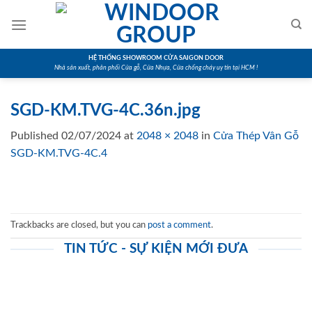
Skip
to
content
HỆ THỐNG SHOWROOM CỬA SAIGON DOOR
Nhà sản xuất, phân phối Cửa gỗ, Cửa Nhựa, Cửa chống cháy uy tín tại HCM !
SGD-KM.TVG-4C.36n.jpg
Published
02/07/2024
at
2048 × 2048
in
Cửa Thép Vân Gỗ
SGD-KM.TVG-4C.4
Trackbacks are closed, but you can
post a comment
.
TIN TỨC - SỰ KIỆN MỚI ĐƯA