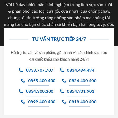
Với bề dày nhiều năm kinh nghiệm trong lĩnh vực sản xuất
& phân phối các loại cửa gỗ, cửa nhựa, của chống cháy,
chúng tôi tin tưởng rằng những sản phẩm mà chúng tôi
mang tới cho bạn chắc chắn sẽ khiến bạn hài lòng tuyệt đối.
TƯ VẤN TRỰC TIẾP 24/7
Hỗ trợ tư vấn về sản phẩm, giá thành và các chính sách ưu
đãi chiết khấu cho khách hàng 24/7!
0933.707.707
0834.494.494
0855.400.400
0824.400.400
0834.300.300
0854.901.901
0899.400.400
0818.400.400