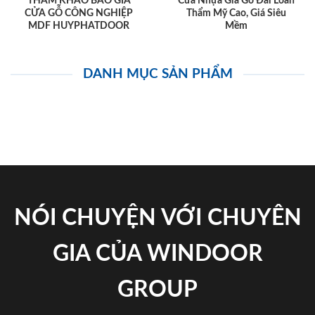
THAM KHẢO BÁO GIÁ
Cửa Nhựa Giả Gỗ Đài Loan
CỬA GỖ CÔNG NGHIỆP
Thẩm Mỹ Cao, Giá Siêu
MDF HUYPHATDOOR
Mềm
DANH MỤC SẢN PHẨM
NÓI CHUYỆN VỚI CHUYÊN
GIA CỦA WINDOOR
GROUP