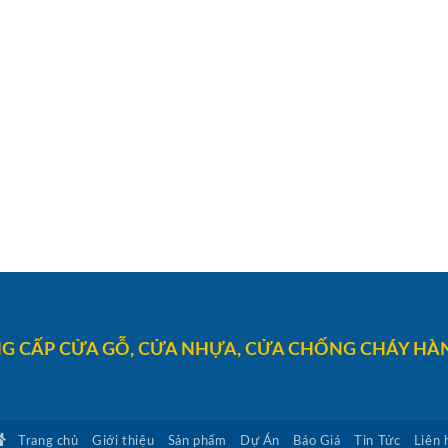
G CẤP CỬA GỖ, CỬA NHỰA, CỬA CHỐNG CHÁY HÀN
Trang chủ
Giới thiệu
Sản phẩm
Dự Án
Báo Giá
Tin Tức
Liên 