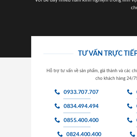
Với bề dày nhiều năm kinh nghiệm trong lĩnh vự
ch
TƯ VẤN TRỰC TIẾP
Hỗ trợ tư vấn về sản phẩm, giá thành và các ch
cho khách hàng 24/7!
0933.707.707
0834.494.494
0855.400.400
0824.400.400