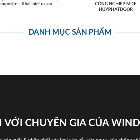
omposite – Khác biệt ra sao
CÔNG NGHIỆP MDF
HUYPHATDOOR
DANH MỤC SẢN PHẨM
 VỚI CHUYÊN GIA CỦA WI