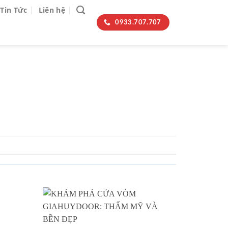
Tin Tức
Liên hệ
0933.707.707