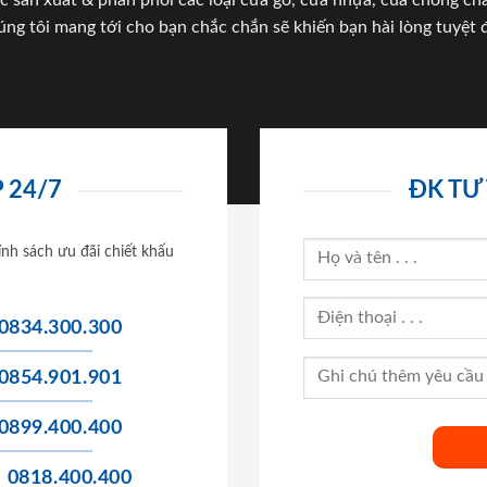
c sản xuất & phân phối các loại cửa gỗ, cửa nhựa, của chống c
úng tôi mang tới cho bạn chắc chắn sẽ khiến bạn hài lòng tuyệt đ
 24/7
ĐK TƯ
ính sách ưu đãi chiết khấu
0834.300.300
0854.901.901
0899.400.400
0818.400.400