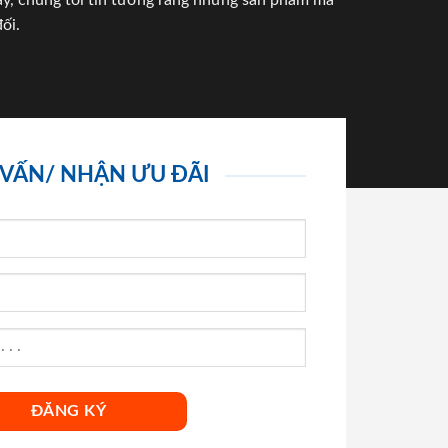
háy, chúng tôi tin tưởng rằng những sản phẩm mà
ối.
 VẤN/ NHẬN ƯU ĐÃI