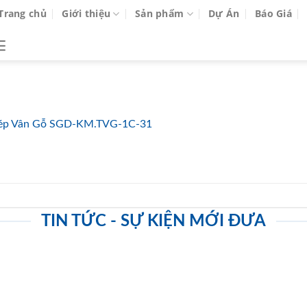
Trang chủ
Giới thiệu
Sản phẩm
Dự Án
Báo Giá
ép Vân Gỗ SGD-KM.TVG-1C-31
TIN TỨC - SỰ KIỆN MỚI ĐƯA