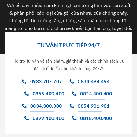
Với bề dày nhiều năm kinh nghiệm trong lĩnh vực sản xuất
& phân phối các loại cửa gỗ, cửa nhựa, của chống cháy,
chúng tôi tin tưởng rằng những sản phẩm mà chúng tôi
mang tới cho bạn chắc chắn sẽ khiến bạn hài lòng tuyệt đối.
TƯ VẤN TRỰC TIẾP 24/7
Hỗ trợ tư vấn về sản phẩm, giá thành và các chính sách ưu
đãi chiết khấu cho khách hàng 24/7!
0933.707.707
0834.494.494
0855.400.400
0824.400.400
0834.300.300
0854.901.901
0899.400.400
0818.400.400