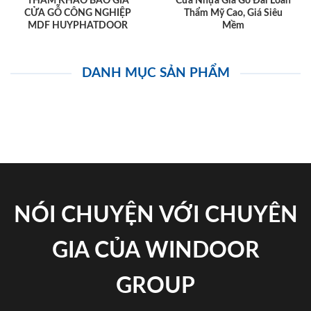
THAM KHẢO BÁO GIÁ
Cửa Nhựa Giả Gỗ Đài Loan
CỬA GỖ CÔNG NGHIỆP
Thẩm Mỹ Cao, Giá Siêu
MDF HUYPHATDOOR
Mềm
DANH MỤC SẢN PHẨM
NÓI CHUYỆN VỚI CHUYÊN
GIA CỦA WINDOOR
GROUP