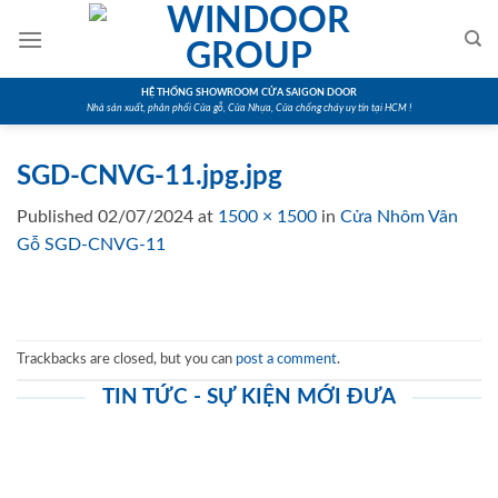
Skip
to
content
HỆ THỐNG SHOWROOM CỬA SAIGON DOOR
Nhà sản xuất, phân phối Cửa gỗ, Cửa Nhựa, Cửa chống cháy uy tín tại HCM !
SGD-CNVG-11.jpg.jpg
Published
02/07/2024
at
1500 × 1500
in
Cửa Nhôm Vân
Gỗ SGD-CNVG-11
Trackbacks are closed, but you can
post a comment
.
TIN TỨC - SỰ KIỆN MỚI ĐƯA