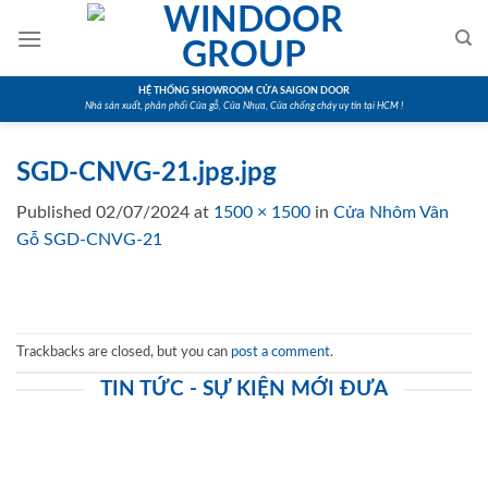
Skip
to
content
HỆ THỐNG SHOWROOM CỬA SAIGON DOOR
Nhà sản xuất, phân phối Cửa gỗ, Cửa Nhựa, Cửa chống cháy uy tín tại HCM !
SGD-CNVG-21.jpg.jpg
Published
02/07/2024
at
1500 × 1500
in
Cửa Nhôm Vân
Gỗ SGD-CNVG-21
Trackbacks are closed, but you can
post a comment
.
TIN TỨC - SỰ KIỆN MỚI ĐƯA