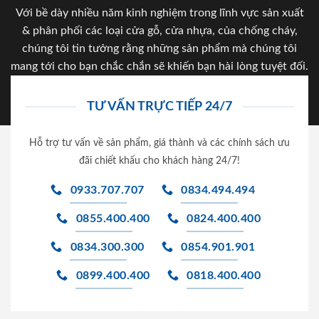
Với bề dày nhiều năm kinh nghiệm trong lĩnh vực sản xuất
& phân phối các loại cửa gỗ, cửa nhựa, của chống cháy,
chúng tôi tin tưởng rằng những sản phẩm mà chúng tôi
mang tới cho bạn chắc chắn sẽ khiến bạn hài lòng tuyệt đối.
TƯ VẤN TRỰC TIẾP 24/7
Hỗ trợ tư vấn về sản phẩm, giá thành và các chính sách ưu
đãi chiết khấu cho khách hàng 24/7!
0933.707.707
0834.494.494
0855.400.400
0824.400.400
0834.300.300
0854.901.901
0899.400.400
0818.400.400