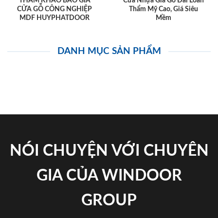
THAM KHẢO BÁO GIÁ
Cửa Nhựa Giả Gỗ Đài Loan
CỬA GỖ CÔNG NGHIỆP
Thẩm Mỹ Cao, Giá Siêu
MDF HUYPHATDOOR
Mềm
DANH MỤC SẢN PHẨM
NÓI CHUYỆN VỚI CHUYÊN
GIA CỦA WINDOOR
GROUP