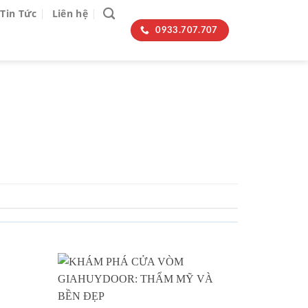
Tin Tức
Liên hệ
0933.707.707