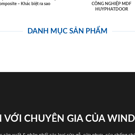
omposite – Khác biệt ra sao
CÔNG NGHIỆP MDF
HUYPHATDOOR
DANH MỤC SẢN PHẨM
 VỚI CHUYÊN GIA CỦA WI