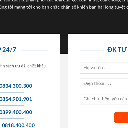
c sản xuất & phân phối các loại cửa gỗ, cửa nhựa, của chống c
úng tôi mang tới cho bạn chắc chắn sẽ khiến bạn hài lòng tuyệt đ
 24/7
ĐK TƯ
ính sách ưu đãi chiết khấu
0834.300.300
0854.901.901
0899.400.400
0818.400.400