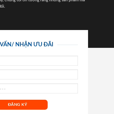
háy, chúng tôi tin tưởng rằng những sản phẩm mà
ối.
 VẤN/ NHẬN ƯU ĐÃI