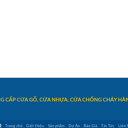
G CẤP CỬA GỖ, CỬA NHỰA, CỬA CHỐNG CHÁY HÀN
Trang chủ
Giới thiệu
Sản phẩm
Dự Án
Báo Giá
Tin Tức
Liên 