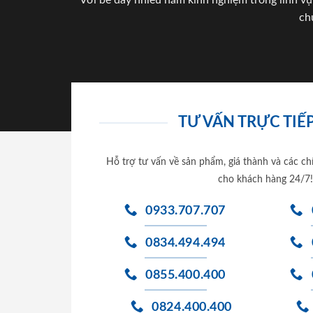
Với bề dày nhiều năm kinh nghiệm trong lĩnh vự
ch
TƯ VẤN TRỰC TIẾP
Hỗ trợ tư vấn về sản phẩm, giá thành và các ch
cho khách hàng 24/7!
0933.707.707
0834.494.494
0855.400.400
0824.400.400