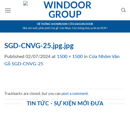
Skip
to
content
HỆ THỐNG SHOWROOM CỬA SAIGON DOOR
Nhà sản xuất, phân phối Cửa gỗ, Cửa Nhựa, Cửa chống cháy uy tín tại HCM !
SGD-CNVG-25.jpg.jpg
Published
02/07/2024
at
1500 × 1500
in
Cửa Nhôm Vân
Gỗ SGD-CNVG-25
Trackbacks are closed, but you can
post a comment
.
TIN TỨC - SỰ KIỆN MỚI ĐƯA