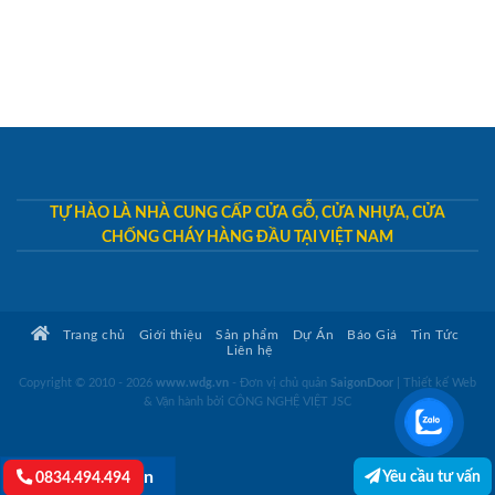
TỰ HÀO LÀ NHÀ CUNG CẤP CỬA GỖ, CỬA NHỰA, CỬA
CHỐNG CHÁY HÀNG ĐẦU TẠI VIỆT NAM
Trang chủ
Giới thiệu
Sản phẩm
Dự Án
Báo Giá
Tin Tức
Liên hệ
Copyright © 2010 - 2026
www.wdg.vn
- Đơn vị chủ quản
SaigonDoor
|
Thiết kế Web
& Vận hành bởi CÔNG NGHỆ VIỆT JSC
Yêu cầu tư vấn
Lightbox button
0834.494.494