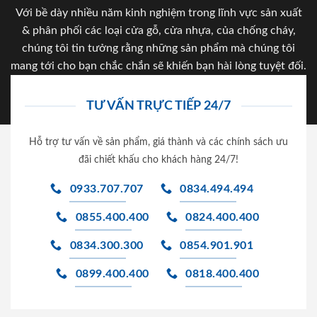
Với bề dày nhiều năm kinh nghiệm trong lĩnh vực sản xuất
& phân phối các loại cửa gỗ, cửa nhựa, của chống cháy,
chúng tôi tin tưởng rằng những sản phẩm mà chúng tôi
mang tới cho bạn chắc chắn sẽ khiến bạn hài lòng tuyệt đối.
TƯ VẤN TRỰC TIẾP 24/7
Hỗ trợ tư vấn về sản phẩm, giá thành và các chính sách ưu
đãi chiết khấu cho khách hàng 24/7!
0933.707.707
0834.494.494
0855.400.400
0824.400.400
0834.300.300
0854.901.901
0899.400.400
0818.400.400