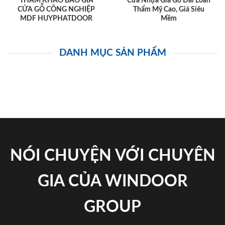
THAM KHẢO BÁO GIÁ
Cửa Nhựa Giả Gỗ Đài Loan
CỬA GỖ CÔNG NGHIỆP
Thẩm Mỹ Cao, Giá Siêu
MDF HUYPHATDOOR
Mềm
DANH MỤC SẢN PHẨM
NÓI CHUYỆN VỚI CHUYÊN
GIA CỦA WINDOOR
GROUP