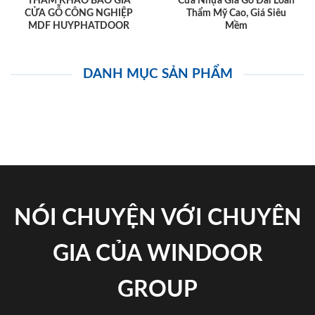
THAM KHẢO BÁO GIÁ
Cửa Nhựa Giả Gỗ Đài Loan
CỬA GỖ CÔNG NGHIỆP
Thẩm Mỹ Cao, Giá Siêu
MDF HUYPHATDOOR
Mềm
DANH MỤC SẢN PHẨM
NÓI CHUYỆN VỚI CHUYÊN
GIA CỦA WINDOOR
GROUP