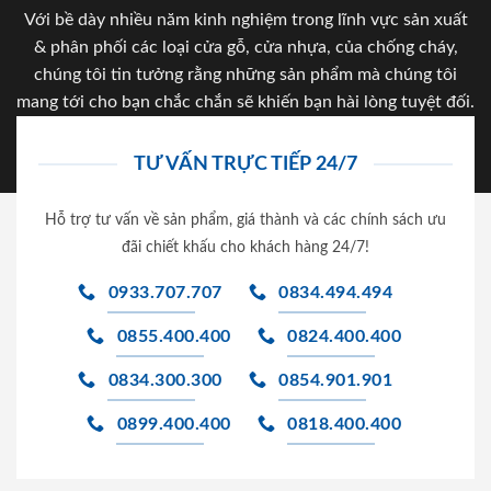
Với bề dày nhiều năm kinh nghiệm trong lĩnh vực sản xuất
& phân phối các loại cửa gỗ, cửa nhựa, của chống cháy,
chúng tôi tin tưởng rằng những sản phẩm mà chúng tôi
mang tới cho bạn chắc chắn sẽ khiến bạn hài lòng tuyệt đối.
TƯ VẤN TRỰC TIẾP 24/7
Hỗ trợ tư vấn về sản phẩm, giá thành và các chính sách ưu
đãi chiết khấu cho khách hàng 24/7!
0933.707.707
0834.494.494
0855.400.400
0824.400.400
0834.300.300
0854.901.901
0899.400.400
0818.400.400