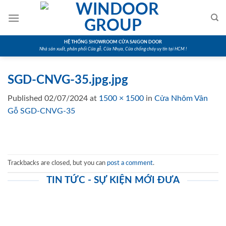
Skip
to
content
HỆ THỐNG SHOWROOM CỬA SAIGON DOOR
Nhà sản xuất, phân phối Cửa gỗ, Cửa Nhựa, Cửa chống cháy uy tín tại HCM !
SGD-CNVG-35.jpg.jpg
Published
02/07/2024
at
1500 × 1500
in
Cửa Nhôm Vân
Gỗ SGD-CNVG-35
Trackbacks are closed, but you can
post a comment
.
TIN TỨC - SỰ KIỆN MỚI ĐƯA