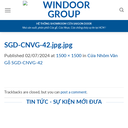
Skip
to
content
HỆ THỐNG SHOWROOM CỬA SAIGON DOOR
Nhà sản xuất, phân phối Cửa gỗ, Cửa Nhựa, Cửa chống cháy uy tín tại HCM !
SGD-CNVG-42.jpg.jpg
Published
02/07/2024
at
1500 × 1500
in
Cửa Nhôm Vân
Gỗ SGD-CNVG-42
Trackbacks are closed, but you can
post a comment
.
TIN TỨC - SỰ KIỆN MỚI ĐƯA