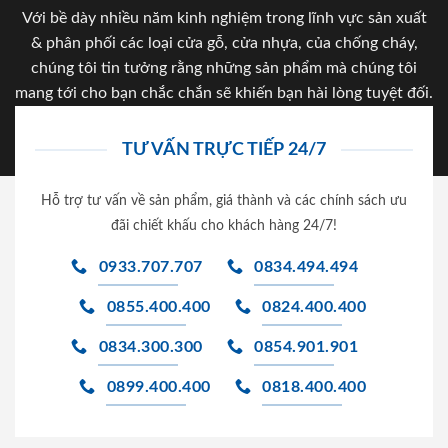
Với bề dày nhiều năm kinh nghiệm trong lĩnh vực sản xuất
& phân phối các loại cửa gỗ, cửa nhựa, của chống cháy,
chúng tôi tin tưởng rằng những sản phẩm mà chúng tôi
mang tới cho bạn chắc chắn sẽ khiến bạn hài lòng tuyệt đối.
TƯ VẤN TRỰC TIẾP 24/7
Hỗ trợ tư vấn về sản phẩm, giá thành và các chính sách ưu
đãi chiết khấu cho khách hàng 24/7!
0933.707.707
0834.494.494
0855.400.400
0824.400.400
0834.300.300
0854.901.901
0899.400.400
0818.400.400