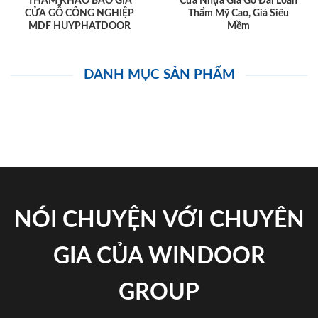
THAM KHẢO BÁO GIÁ
Cửa Nhựa Giả Gỗ Đài Loan
CỬA GỖ CÔNG NGHIỆP
Thẩm Mỹ Cao, Giá Siêu
MDF HUYPHATDOOR
Mềm
DANH MỤC SẢN PHẨM
NÓI CHUYỆN VỚI CHUYÊN
GIA CỦA WINDOOR
GROUP