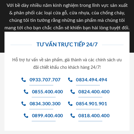
Với bề dày nhiều năm kinh nghiệm trong lĩnh vực sản xuất
& phân phối các loại cửa gỗ, cửa nhựa, của chống cháy,
chúng tôi tin tưởng rằng những sản phẩm mà chúng tôi
mang tới cho bạn chắc chắn sẽ khiến bạn hài lòng tuyệt đối.
TƯ VẤN TRỰC TIẾP 24/7
Hỗ trợ tư vấn về sản phẩm, giá thành và các chính sách ưu
đãi chiết khấu cho khách hàng 24/7!
0933.707.707
0834.494.494
0855.400.400
0824.400.400
0834.300.300
0854.901.901
0899.400.400
0818.400.400