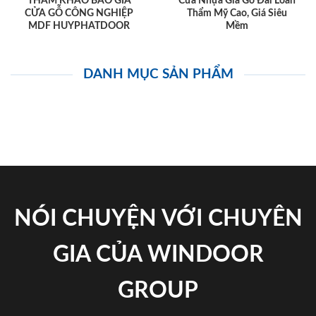
THAM KHẢO BÁO GIÁ
Cửa Nhựa Giả Gỗ Đài Loan
CỬA GỖ CÔNG NGHIỆP
Thẩm Mỹ Cao, Giá Siêu
MDF HUYPHATDOOR
Mềm
DANH MỤC SẢN PHẨM
NÓI CHUYỆN VỚI CHUYÊN
GIA CỦA WINDOOR
GROUP