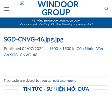
Skip
to
content
HỆ THỐNG SHOWROOM CỬA SAIGON DOOR
Nhà sản xuất, phân phối Cửa gỗ, Cửa Nhựa, Cửa chống cháy uy tín tại HCM !
SGD-CNVG-46.jpg.jpg
Published
02/07/2024
at
1500 × 1500
in
Cửa Nhôm Vân
Gỗ SGD-CNVG-46
Trackbacks are closed, but you can
post a comment
.
TIN TỨC - SỰ KIỆN MỚI ĐƯA