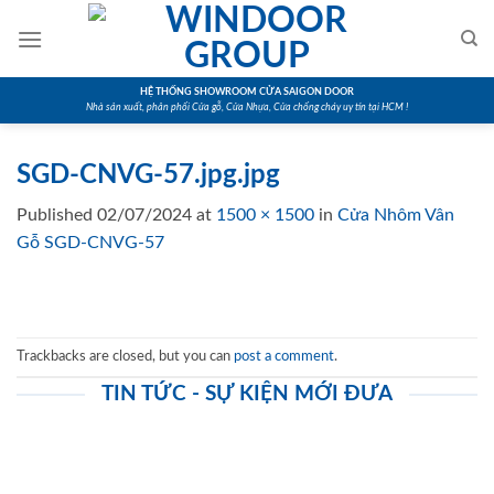
Skip
to
content
HỆ THỐNG SHOWROOM CỬA SAIGON DOOR
Nhà sản xuất, phân phối Cửa gỗ, Cửa Nhựa, Cửa chống cháy uy tín tại HCM !
SGD-CNVG-57.jpg.jpg
Published
02/07/2024
at
1500 × 1500
in
Cửa Nhôm Vân
Gỗ SGD-CNVG-57
Trackbacks are closed, but you can
post a comment
.
TIN TỨC - SỰ KIỆN MỚI ĐƯA