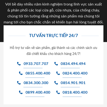
Với bề dày nhiều năm kinh nghiệm trong lĩnh vực sản xuất
& phân phối các loại cửa gỗ, cửa nhựa, của chống cháy,
chúng tôi tin tưởng rằng những sản phẩm mà chúng tôi
mang tới cho bạn chắc chắn sẽ khiến bạn hài lòng tuyệt đối.
TƯ VẤN TRỰC TIẾP 24/7
Hỗ trợ tư vấn về sản phẩm, giá thành và các chính sách ưu
đãi chiết khấu cho khách hàng 24/7!
0933.707.707
0834.494.494
0855.400.400
0824.400.400
0834.300.300
0854.901.901
0899.400.400
0818.400.400