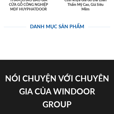
THAM KHẢO BÁO GIÁ
Cửa Nhựa Giả Gỗ Đài Loan
CỬA GỖ CÔNG NGHIỆP
Thẩm Mỹ Cao, Giá Siêu
MDF HUYPHATDOOR
Mềm
DANH MỤC SẢN PHẨM
NÓI CHUYỆN VỚI CHUYÊN
GIA CỦA WINDOOR
GROUP