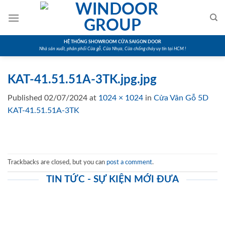
Skip
to
content
HỆ THỐNG SHOWROOM CỬA SAIGON DOOR
Nhà sản xuất, phân phối Cửa gỗ, Cửa Nhựa, Cửa chống cháy uy tín tại HCM !
KAT-41.51.51A-3TK.jpg.jpg
Published
02/07/2024
at
1024 × 1024
in
Cửa Vân Gỗ 5D
KAT-41.51.51A-3TK
Trackbacks are closed, but you can
post a comment
.
TIN TỨC - SỰ KIỆN MỚI ĐƯA