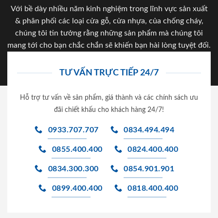
Với bề dày nhiều năm kinh nghiệm trong lĩnh vực sản xuất
& phân phối các loại cửa gỗ, cửa nhựa, của chống cháy,
chúng tôi tin tưởng rằng những sản phẩm mà chúng tôi
mang tới cho bạn chắc chắn sẽ khiến bạn hài lòng tuyệt đối.
TƯ VẤN TRỰC TIẾP 24/7
Hỗ trợ tư vấn về sản phẩm, giá thành và các chính sách ưu
đãi chiết khấu cho khách hàng 24/7!
0933.707.707
0834.494.494
0855.400.400
0824.400.400
0834.300.300
0854.901.901
0899.400.400
0818.400.400