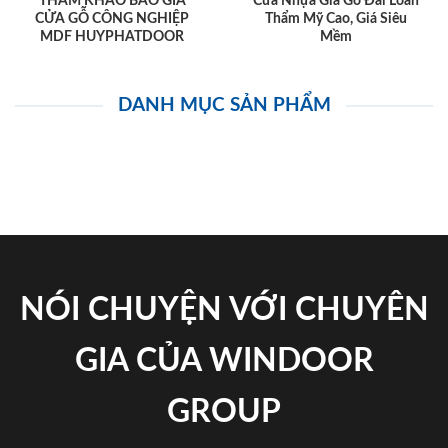
THAM KHẢO BÁO GIÁ
Cửa Nhựa Giả Gỗ Đài Loan
CỬA GỖ CÔNG NGHIỆP
Thẩm Mỹ Cao, Giá Siêu
MDF HUYPHATDOOR
Mềm
DANH MỤC SẢN PHẨM
NÓI CHUYỆN VỚI CHUYÊN
GIA CỦA WINDOOR
GROUP