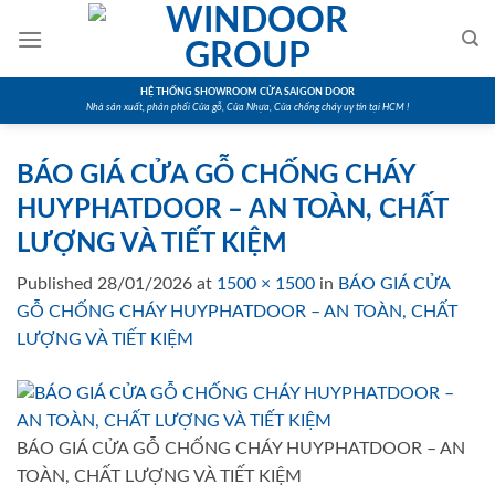
Skip
to
content
HỆ THỐNG SHOWROOM CỬA SAIGON DOOR
Nhà sản xuất, phân phối Cửa gỗ, Cửa Nhựa, Cửa chống cháy uy tín tại HCM !
BÁO GIÁ CỬA GỖ CHỐNG CHÁY
HUYPHATDOOR – AN TOÀN, CHẤT
LƯỢNG VÀ TIẾT KIỆM
Published
28/01/2026
at
1500 × 1500
in
BÁO GIÁ CỬA
GỖ CHỐNG CHÁY HUYPHATDOOR – AN TOÀN, CHẤT
LƯỢNG VÀ TIẾT KIỆM
BÁO GIÁ CỬA GỖ CHỐNG CHÁY HUYPHATDOOR – AN
TOÀN, CHẤT LƯỢNG VÀ TIẾT KIỆM